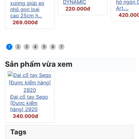
DYNAMIC
hở ngón C
xương giúp eo
Art....
220.000đ
nhỏ gọn loại
420.00
cao 25cm h...
269.000đ
1
2
3
4
5
6
7
Sản phẩm vừa xem
Đai cổ tay Sego
[Được kiểm
hàng] 2920
340.000đ
Tags