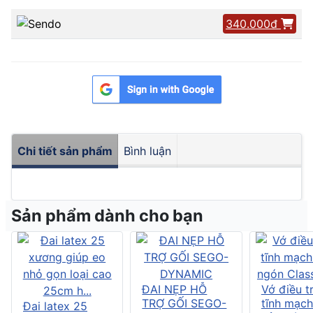
340.000đ
Chi tiết sản phẩm
Bình luận
Sản phẩm dành cho bạn
ĐAI NẸP HỖ
Vớ điều tr
TRỢ GỐI SEGO-
tĩnh mạch
Đai latex 25