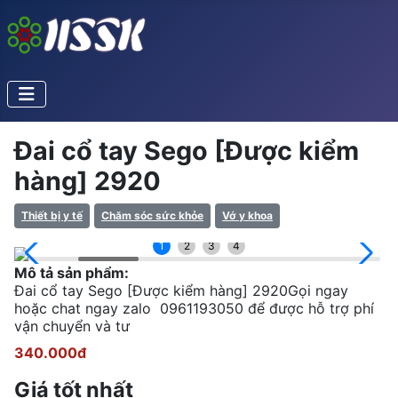
Đai cổ tay Sego [Được kiểm
hàng] 2920
Thiết bị y tế
Chăm sóc sức khỏe
Vớ y khoa
1
2
3
4
Mô tả sản phẩm:
Đai cổ tay Sego [Được kiểm hàng] 2920Gọi ngay
hoặc chat ngay zalo 0961193050 để được hỗ trợ phí
vận chuyển và tư
340.000đ
Giá tốt nhất