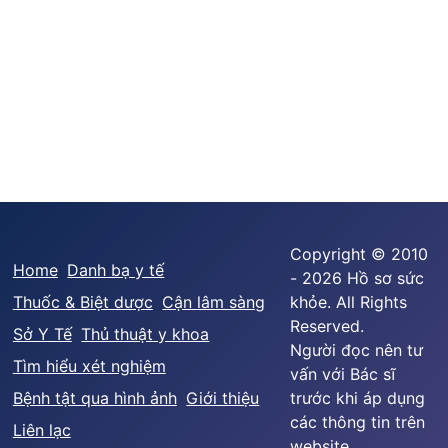
Copyright © 2010
Home
Danh bạ y tế
- 2026 Hồ sơ sức
Thuốc & Biệt dược
Cận lâm sàng
khỏe. All Rights
Reserved.
Sở Y Tế
Thủ thuật y khoa
Người đọc nên tư
Tìm hiểu xét nghiệm
vấn với Bác sĩ
Bệnh tật qua hình ảnh
Giới thiệu
trước khi áp dụng
các thông tin trên
Liên lạc
website.