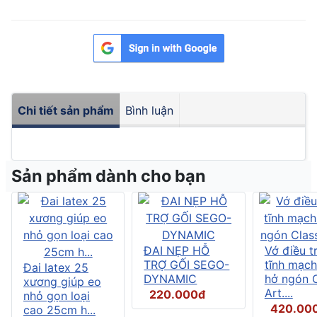
Chi tiết sản phẩm
Bình luận
Sản phẩm dành cho bạn
ĐAI NẸP HỖ
Vớ điều tr
TRỢ GỐI SEGO-
tĩnh mạch
Đai latex 25
DYNAMIC
hở ngón C
xương giúp eo
Art....
220.000đ
nhỏ gọn loại
420.00
cao 25cm h...