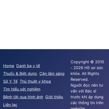
Copyright © 2010
Home
Danh bạ y tế
- 2026 Hồ sơ sức
Thuốc & Biệt dược
Cận lâm sàng
khỏe. All Rights
Reserved.
Sở Y Tế
Thủ thuật y khoa
Người đọc nên tư
Tìm hiểu xét nghiệm
vấn với Bác sĩ
Bệnh tật qua hình ảnh
Giới thiệu
trước khi áp dụng
các thông tin trên
Liên lạc
website.