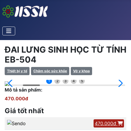
ĐAI LƯNG SINH HỌC TỪ TÍNH
EB-504
Thiết bị y tế
Chăm sóc sức khỏe
Vớ y khoa
1
2
3
4
5
Mô tả sản phẩm:
470.000đ
Giá tốt nhất
470.000đ