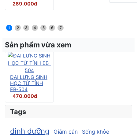
269.000đ
1
2
3
4
5
6
7
Sản phẩm vừa xem
ĐAI LƯNG SINH
HỌC TỪ TÍNH
EB-504
470.000đ
Tags
dinh dưỡng
Giảm cân
Sống khỏe