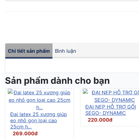
Chi tiết sản phẩm
Bình luận
Sản phẩm dành cho bạn
ĐAI NẸP HỖ TRỢ GỐI
SEGO- DYNAMIC
Đai latex 25 xương giúp
220.000đ
eo nhỏ gọn loại cao
25cm h...
269.000đ