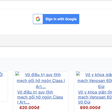
Vớ điều trị suy tĩnh
Vớ y khoa giãn tĩ
mạch gối hở ngón Class
mạch Venosan 60
I Art....
Vớ Đùi
420.000đ
890.000đ