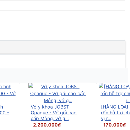
nh
Vớ y khoa JOBST
[HÀNG LOẠI 
00 -
Opaque - Vớ gối cao
rốn hỗ trợ c
cấp Mỏng, vớ g...
vị r...
2.200.000đ
170.000đ