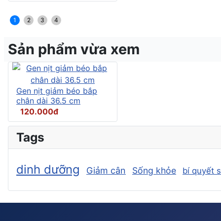
1
2
3
4
Sản phẩm vừa xem
Gen nịt giảm béo bắp
chân dài 36.5 cm
120.000đ
Tags
dinh dưỡng
Giảm cân
Sống khỏe
bí quyết 