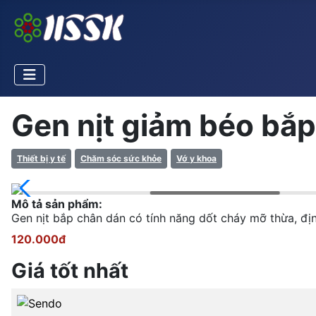
Gen nịt giảm béo bắp
Thiết bị y tế
Chăm sóc sức khỏe
Vớ y khoa
Mô tả sản phẩm:
Gen nịt bắp chân dán có tính năng dốt cháy mỡ thừa, đ
120.000đ
Giá tốt nhất