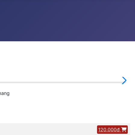
mang
120.000đ