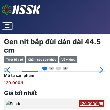
Gen nịt bắp đùi dán dài 44.5
cm
Thiết bị y tế
Chăm sóc sức khỏe
Vớ y khoa
1
2
3
4
Mô tả sản phẩm:
120.000đ
Giá tốt nhất
120.000đ