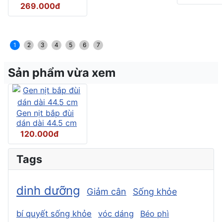
269.000đ
1
2
3
4
5
6
7
Sản phẩm vừa xem
Gen nịt bắp đùi
dán dài 44.5 cm
120.000đ
Tags
dinh dưỡng
Giảm cân
Sống khỏe
bí quyết sống khỏe
vóc dáng
Béo phì