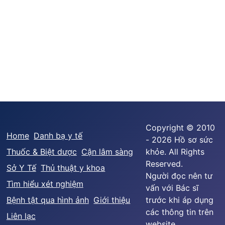
Copyright © 2010
Home
Danh bạ y tế
- 2026 Hồ sơ sức
Thuốc & Biệt dược
Cận lâm sàng
khỏe. All Rights
Reserved.
Sở Y Tế
Thủ thuật y khoa
Người đọc nên tư
Tìm hiểu xét nghiệm
vấn với Bác sĩ
Bệnh tật qua hình ảnh
Giới thiệu
trước khi áp dụng
các thông tin trên
Liên lạc
website.