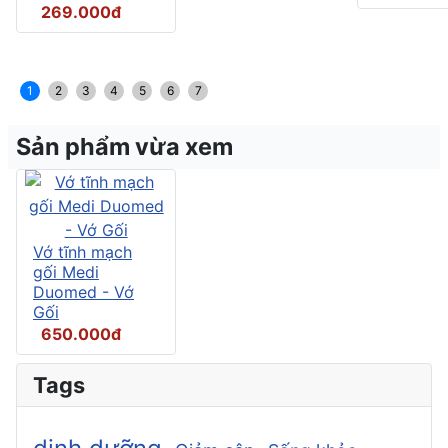
269.000đ
1
2
3
4
5
6
7
Sản phẩm vừa xem
Vớ tĩnh mạch
gối Medi
Duomed - Vớ
Gối
650.000đ
Tags