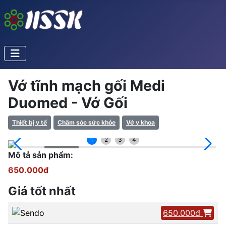
Vớ tĩnh mạch gối Medi
Duomed - Vớ Gối
Thiết bị y tế
Chăm sóc sức khỏe
Vớ y khoa
1
2
3
4
Mô tả sản phẩm:
650.000đ
Giá tốt nhất
650.000đ