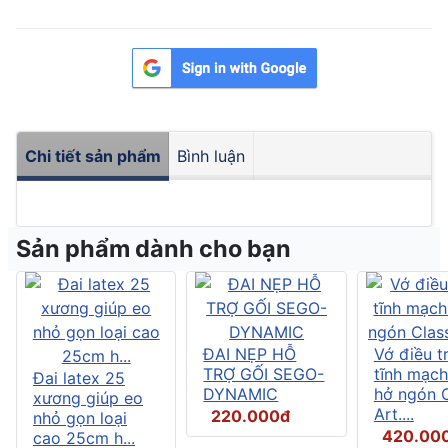
Chi tiết sản phẩm
Bình luận
Sản phẩm dành cho bạn
ĐAI NẸP HỖ
Vớ điều tr
TRỢ GỐI SEGO-
tĩnh mạch
Đai latex 25
DYNAMIC
hở ngón C
xương giúp eo
Art....
220.000đ
nhỏ gọn loại
420.00
cao 25cm h...