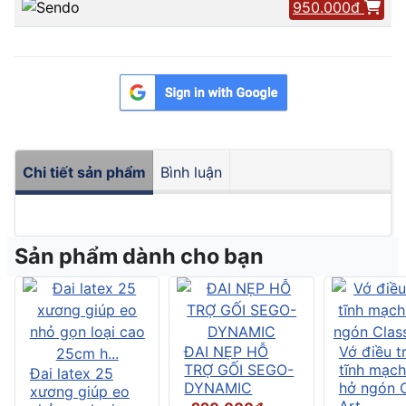
950.000đ
Chi tiết sản phẩm
Bình luận
Sản phẩm dành cho bạn
ĐAI NẸP HỖ
Vớ điều tr
TRỢ GỐI SEGO-
tĩnh mạch
Đai latex 25
DYNAMIC
hở ngón C
xương giúp eo
Art....