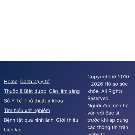
Copyright © 2010
Home
Danh bạ y tế
- 2026 Hồ sơ sức
Thuốc & Biệt dược
Cận lâm sàng
khỏe. All Rights
Reserved.
Sở Y Tế
Thủ thuật y khoa
Người đọc nên tư
Tìm hiểu xét nghiệm
vấn với Bác sĩ
Bệnh tật qua hình ảnh
Giới thiệu
trước khi áp dụng
các thông tin trên
Liên lạc
website.