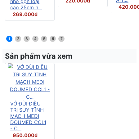
220.000đ
nhỏ gọn loại
420.00
cao 25cm h...
269.000đ
1
2
3
4
5
6
7
Sản phẩm vừa xem
VỚ ĐÙI ĐIỀU
TRỊ SUY TĨNH
MẠCH MEDI
DOUMED CCL1
- C...
950.000đ