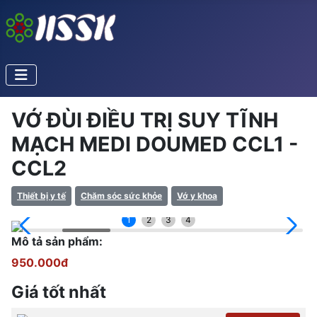
VỚ ĐÙI ĐIỀU TRỊ SUY TĨNH
MẠCH MEDI DOUMED CCL1 -
CCL2
Thiết bị y tế
Chăm sóc sức khỏe
Vớ y khoa
1
2
3
4
Mô tả sản phẩm:
950.000đ
Giá tốt nhất