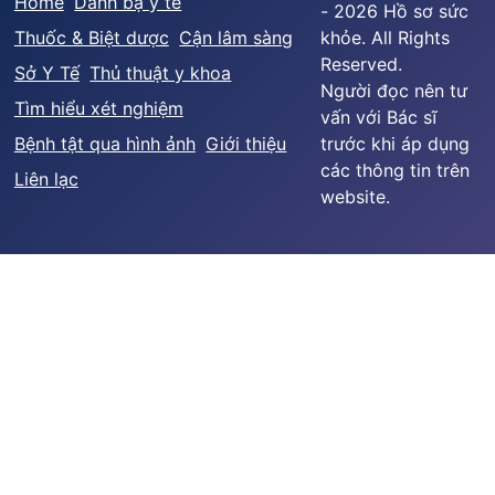
Home
Danh bạ y tế
- 2026 Hồ sơ sức
Thuốc & Biệt dược
Cận lâm sàng
khỏe. All Rights
Reserved.
Sở Y Tế
Thủ thuật y khoa
Người đọc nên tư
Tìm hiểu xét nghiệm
vấn với Bác sĩ
Bệnh tật qua hình ảnh
Giới thiệu
trước khi áp dụng
các thông tin trên
Liên lạc
website.