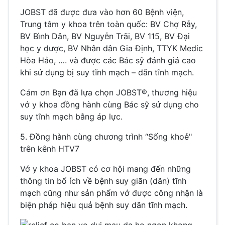
JOBST đã được đưa vào hơn 60 Bệnh viện,
Trung tâm y khoa trên toàn quốc: BV Chợ Rẫy,
BV Bình Dân, BV Nguyễn Trãi, BV 115, BV Đại
học y dược, BV Nhân dân Gia Định, TTYK Medic
Hòa Hảo, …. và được các Bác sỹ đánh giá cao
khi sử dụng bị suy tĩnh mạch – dãn tĩnh mạch.
Cám ơn Bạn đã lựa chọn JOBST®, thương hiệu
vớ y khoa đồng hành cùng Bác sỹ sử dụng cho
suy tĩnh mạch bằng áp lực.
5. Đồng hành cùng chương trình “Sống khoẻ"
trên kênh HTV7
Vớ y khoa JOBST có cơ hội mang đến những
thông tin bổ ích về bệnh suy giãn (dãn) tĩnh
mạch cũng như sản phẩm vớ được công nhận là
biện pháp hiệu quả bệnh suy dãn tĩnh mạch.