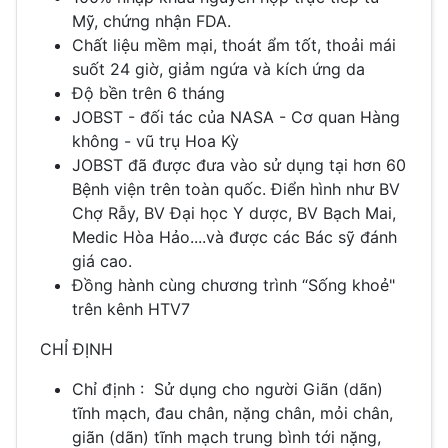
Mỹ, chứng nhận FDA.
Chất liệu mềm mại, thoát ẩm tốt, thoải mái
suốt 24 giờ, giảm ngứa và kích ứng da
Độ bền trên 6 tháng
JOBST - đối tác của NASA - Cơ quan Hàng
không - vũ trụ Hoa Kỳ
JOBST đã được đưa vào sử dụng tại hơn 60
Bệnh viện trên toàn quốc. Điển hình như BV
Chợ Rẫy, BV Đại học Y dược, BV Bạch Mai,
Medic Hòa Hảo....và được các Bác sỹ đánh
giá cao.
Đồng hành cùng chương trình “Sống khoẻ"
trên kênh HTV7
CHỈ ĐỊNH
Chỉ định : Sử dụng cho người Giãn (dãn)
tĩnh mạch, đau chân, nặng chân, mỏi chân,
giãn (dãn) tĩnh mạch trung bình tới nặng,