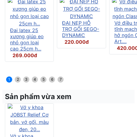
ĐAI NẸP HỖ
Vớ điều tr
TRỢ GỐI SEGO-
tĩnh mạch
Đai latex 25
DYNAMIC
hở ngón C
xương giúp eo
Art....
220.000đ
nhỏ gọn loại
420.00
cao 25cm h...
269.000đ
1
2
3
4
5
6
7
Sản phẩm vừa xem
Vớ y khoa