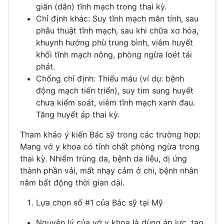
giãn (dãn) tĩnh mạch trong thai kỳ.
Chỉ định khác: Suy tĩnh mạch mãn tính, sau
phẫu thuật tĩnh mạch, sau khi chữa xơ hóa,
khuynh hướng phù trung bình, viêm huyết
khối tĩnh mạch nông, phòng ngừa loét tái
phát.
Chống chỉ định: Thiếu máu (ví dụ: bệnh
động mạch tiến triển), suy tim sung huyết
chưa kiểm soát, viêm tĩnh mạch xanh đau.
Tăng huyết áp thai kỳ.
Tham khảo ý kiến Bác sỹ trong các trường hợp:
Mang vớ y khoa có tính chất phòng ngừa trong
thai kỳ. Nhiểm trùng da, bệnh da liễu, dị ứng
thành phần vải, mất nhạy cảm ở chi, bệnh nhân
nằm bất động thời gian dài.
Lựa chọn số #1 của Bác sỹ tại Mỹ
Nguyên lý của vớ y khoa là dùng áp lực, tạo