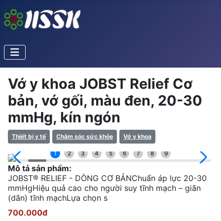
Vớ y khoa JOBST Relief Cơ
bản, vớ gối, màu đen, 20-30
mmHg, kín ngón
Thiết bị y tế
Chăm sóc sức khỏe
Vớ y khoa
1
2
3
4
5
6
7
8
9
Mô tả sản phẩm:
JOBST® RELIEF - DÒNG CƠ BẢNChuẩn áp lực 20-30
mmHgHiệu quả cao cho người suy tĩnh mạch – giãn
(dãn) tĩnh mạchLựa chọn s
700.000đ