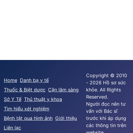
Copyright © 2010
Home
Danh bạ y tế
- 2026 Hồ sơ sức
Thuốc & Biệt dược
Cận lâm sàng
khỏe. All Rights
Reserved.
Sở Y Tế
Thủ thuật y khoa
Người đọc nên tư
Tìm hiểu xét nghiệm
vấn với Bác sĩ
Bệnh tật qua hình ảnh
Giới thiệu
trước khi áp dụng
các thông tin trên
Liên lạc
website.