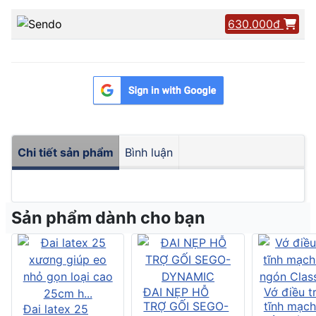
630.000đ
Chi tiết sản phẩm
Bình luận
Sản phẩm dành cho bạn
ĐAI NẸP HỖ
Vớ điều tr
TRỢ GỐI SEGO-
tĩnh mạch
Đai latex 25