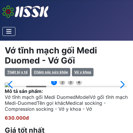
Vớ tĩnh mạch gối Medi
Duomed - Vớ Gối
Thiết bị y tế
Chăm sóc sức khỏe
Vớ y khoa
1
2
3
4
Mô tả sản phẩm:
Vớ tĩnh mạch gối Medi DuomedModelVớ gối tĩnh mạch
Medi-DuomedTên gọi khácMedical socking -
Compression socking - Vớ y khoa - Vớ
630.000đ
Giá tốt nhất