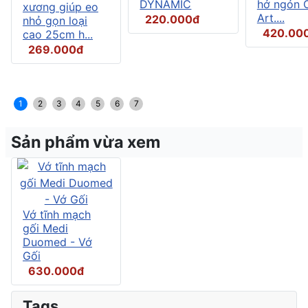
DYNAMIC
hở ngón C
xương giúp eo
Art....
220.000đ
nhỏ gọn loại
420.00
cao 25cm h...
269.000đ
1
2
3
4
5
6
7
Sản phẩm vừa xem
Vớ tĩnh mạch
gối Medi
Duomed - Vớ
Gối
630.000đ
Tags