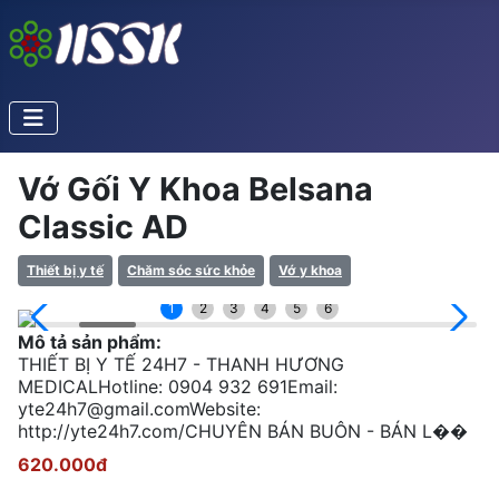
Vớ Gối Y Khoa Belsana
Classic AD
Thiết bị y tế
Chăm sóc sức khỏe
Vớ y khoa
1
2
3
4
5
6
Mô tả sản phẩm:
THIẾT BỊ Y TẾ 24H7 - THANH HƯƠNG
MEDICALHotline: 0904 932 691Email:
yte24h7@gmail.comWebsite
:
http://yte24h7.com/CHUYÊN BÁN BUÔN - BÁN L��
620.000đ