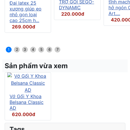
TRỢ GỐI SEGO-
tĩnh mạch
Đai latex 25
DYNAMIC
hở ngón C
xương giúp eo
Art....
220.000đ
nhỏ gọn loại
420.00
cao 25cm h...
269.000đ
1
2
3
4
5
6
7
Sản phẩm vừa xem
Vớ Gối Y Khoa
Belsana Classic
AD
620.000đ
Tags