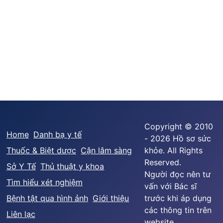
Copyright © 2010
Home
Danh bạ y tế
- 2026 Hồ sơ sức
Thuốc & Biệt dược
Cận lâm sàng
khỏe. All Rights
Reserved.
Sở Y Tế
Thủ thuật y khoa
Người đọc nên tư
Tìm hiểu xét nghiệm
vấn với Bác sĩ
Bệnh tật qua hình ảnh
Giới thiệu
trước khi áp dụng
các thông tin trên
Liên lạc
website.