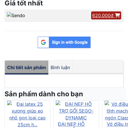
Giá tốt nhất
620.000đ
Chi tiết sản phẩm
Bình luận
Sản phẩm dành cho bạn
ĐAI NẸP HỖ
Vớ điều tr