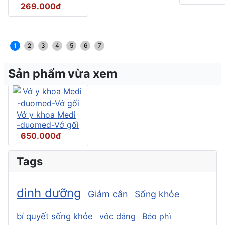
269.000đ
1
2
3
4
5
6
7
Sản phẩm vừa xem
Vớ y khoa Medi
-duomed-Vớ gối
650.000đ
Tags
dinh dưỡng
Giảm cân
Sống khỏe
bí quyết sống khỏe
vóc dáng
Béo phì