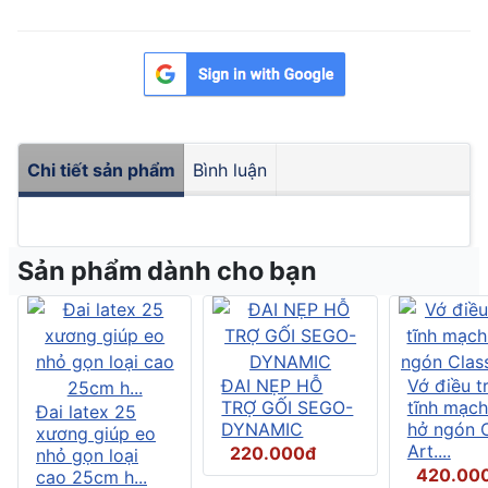
Chi tiết sản phẩm
Bình luận
Sản phẩm dành cho bạn
ĐAI NẸP HỖ
Vớ điều tr
TRỢ GỐI SEGO-
tĩnh mạch
Đai latex 25
DYNAMIC
hở ngón C
xương giúp eo
Art....
220.000đ
nhỏ gọn loại
420.00
cao 25cm h...