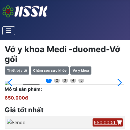
Vớ y khoa Medi -duomed-Vớ
gối
Thiết bị y tế
Chăm sóc sức khỏe
Vớ y khoa
1
2
3
4
5
Mô tả sản phẩm:
650.000đ
Giá tốt nhất
650.000đ