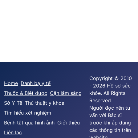
Copyright © 2010
Home
Danh bạ y tế
- 2026 Hồ sơ sức
Thuốc & Biệt dược
Cận lâm sàng
khỏe. All Rights
Reserved.
Sở Y Tế
Thủ thuật y khoa
Người đọc nên tư
Tìm hiểu xét nghiệm
vấn với Bác sĩ
Bệnh tật qua hình ảnh
Giới thiệu
trước khi áp dụng
các thông tin trên
Liên lạc
website.