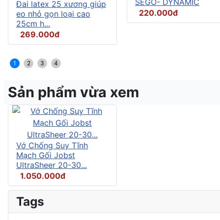
SEGO- DYNAMIC
Đai latex 25 xương giúp
220.000đ
eo nhỏ gọn loại cao
25cm h...
269.000đ
1
2
3
4
Sản phẩm vừa xem
Vớ Chống Suy Tĩnh
Mạch Gối Jobst
UltraSheer 20-30...
1.050.000đ
Tags