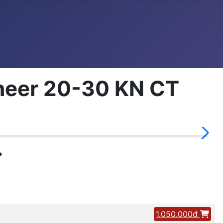
heer 20-30 KN CT
�
1.050.000đ