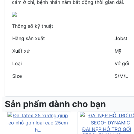
cảm ở chi, bệnh nhân nằm bất động thời gian dài.
Thông số kỹ thuật
Hãng sản xuất
Jobst
Xuất xứ
Mỹ
Loại
Vớ gối
Size
S/M/L
Sản phẩm dành cho bạn
ĐAI NẸP HỖ TRỢ GỐI