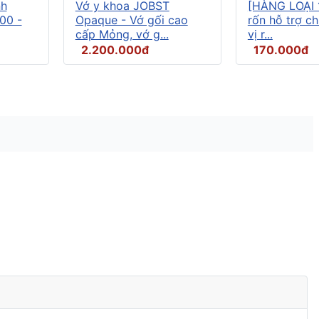
nh
Vớ y khoa JOBST
[HÀNG LOẠI 
00 -
Opaque - Vớ gối cao
rốn hỗ trợ c
cấp Mỏng, vớ g...
vị r...
2.200.000đ
170.000đ