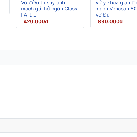
Vớ điều trị suy tĩnh
Vớ y khoa giãn tĩ
mạch gối hở ngón Class
mạch Venosan 60
I Art....
Vớ Đùi
420.000đ
890.000đ