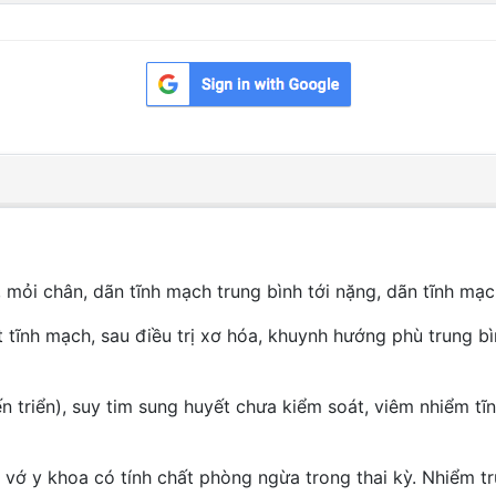
, mỏi chân, dãn tĩnh mạch trung bình tới nặng, dãn tĩnh mạch
t tĩnh mạch, sau điều trị xơ hóa, khuynh hướng phù trung b
n triển), suy tim sung huyết chưa kiểm soát, viêm nhiểm tĩ
ớ y khoa có tính chất phòng ngừa trong thai kỳ. Nhiểm trù