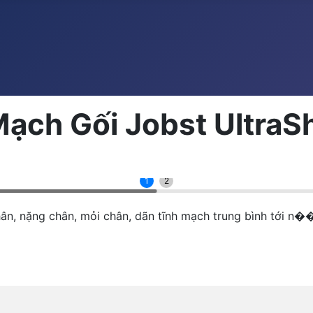
ạch Gối Jobst UltraS
1
2
chân, nặng chân, mỏi chân, dãn tĩnh mạch trung bình tới n�