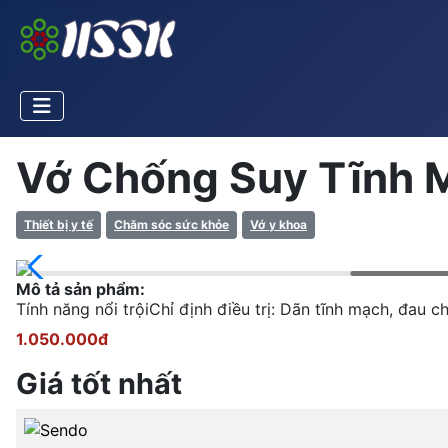
Vớ Chống Suy Tĩnh M
Thiết bị y tế
Chăm sóc sức khỏe
Vớ y khoa
Mô tả sản phẩm:
Tính năng nổi trộiChỉ định điều trị: Dãn tĩnh mạch, đau 
1.050.000đ
Giá tốt nhất