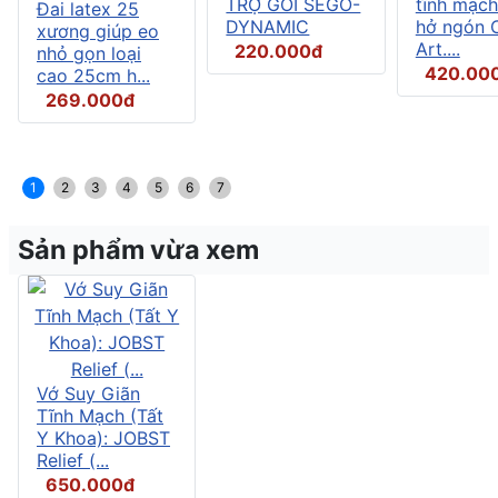
TRỢ GỐI SEGO-
tĩnh mạch
Đai latex 25
DYNAMIC
hở ngón C
xương giúp eo
Art....
220.000đ
nhỏ gọn loại
420.00
cao 25cm h...
269.000đ
1
2
3
4
5
6
7
Sản phẩm vừa xem
Vớ Suy Giãn
Tĩnh Mạch (Tất
Y Khoa): JOBST
Relief (...
650.000đ