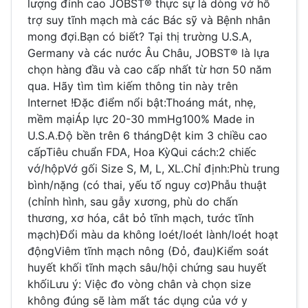
lượng đỉnh cao JOBST® thực sự là dòng vớ hỗ
trợ suy tĩnh mạch mà các Bác sỹ và Bệnh nhân
mong đợi.Bạn có biết? Tại thị trường U.S.A,
Germany và các nước Âu Châu, JOBST® là lựa
chọn hàng đầu và cao cấp nhất từ hơn 50 năm
qua. Hãy tìm tìm kiếm thông tin này trên
Internet !Đặc điểm nổi bật:Thoáng mát, nhẹ,
mềm mạiÁp lực 20-30 mmHg100% Made in
U.S.A.Độ bền trên 6 thángDệt kim 3 chiều cao
cấpTiêu chuẩn FDA, Hoa KỳQui cách:2 chiếc
vớ/hộpVớ gối Size S, M, L, XL.Chỉ định:Phù trung
bình/nặng (có thai, yếu tố nguy cơ)Phẫu thuật
(chỉnh hình, sau gẫy xương, phù do chấn
thương, xơ hóa, cắt bỏ tĩnh mạch, tước tĩnh
mạch)Đổi màu da không loét/loét lành/loét hoạt
độngViêm tĩnh mạch nông (Đỏ, đau)Kiểm soát
huyết khối tĩnh mạch sâu/hội chứng sau huyết
khốiLưu ý: Việc đo vòng chân và chọn size
không đúng sẽ làm mất tác dụng của vớ y