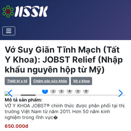
Vớ Suy Giãn Tĩnh Mạch (Tất
Y Khoa): JOBST Relief (Nhập
khẩu nguyên hộp từ Mỹ)
Thiết bị y tế
Chăm sóc sức khỏe
Vớ y khoa
1
2
3
4
5
6
Mô tả sản phẩm:
VỚ Y KHOA JOBST® chính thức được phân phối tại thị
trường Việt Nam từ năm 2011. Hơn 50 năm kinh
nghiệm trong lĩnh vực�
650.000đ