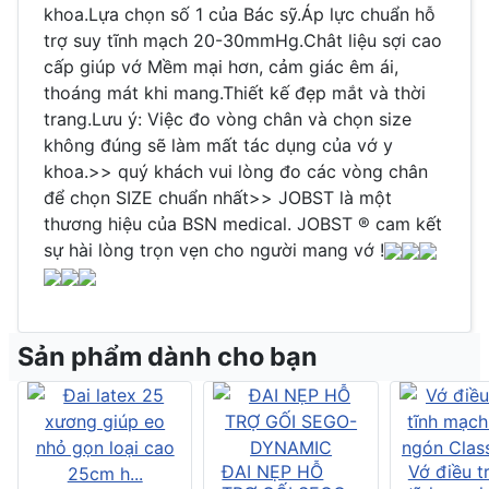
khoa.Lựa chọn số 1 của Bác sỹ.Áp lực chuẩn hỗ
trợ suy tĩnh mạch 20-30mmHg.Chât liệu sợi cao
cấp giúp vớ Mềm mại hơn, cảm giác êm ái,
thoáng mát khi mang.Thiết kế đẹp mắt và thời
trang.Lưu ý: Việc đo vòng chân và chọn size
không đúng sẽ làm mất tác dụng của vớ y
khoa.>> quý khách vui lòng đo các vòng chân
để chọn SIZE chuẩn nhất>> JOBST là một
thương hiệu của BSN medical. JOBST ® cam kết
sự hài lòng trọn vẹn cho người mang vớ !
Sản phẩm dành cho bạn
ĐAI NẸP HỖ
Vớ điều tr