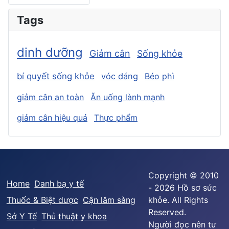
Tags
dinh dưỡng
Giảm cân
Sống khỏe
bí quyết sống khỏe
vóc dáng
Béo phì
giảm cân an toàn
Ăn uống lành mạnh
giảm cân hiệu quả
Thực phẩm
Copyright © 2010
Home
Danh bạ y tế
- 2026 Hồ sơ sức
Thuốc & Biệt dược
Cận lâm sàng
khỏe. All Rights
Reserved.
Sở Y Tế
Thủ thuật y khoa
Người đọc nên tư