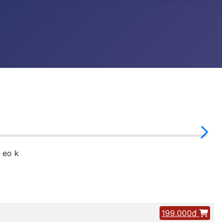
 eo k
199.000đ