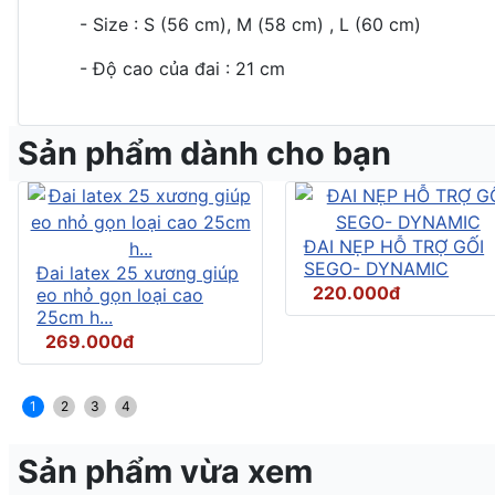
- Size : S (56 cm), M (58 cm) , L (60 cm)
- Độ cao của đai : 21 cm
Sản phẩm dành cho bạn
ĐAI NẸP HỖ TRỢ GỐI
SEGO- DYNAMIC
Đai latex 25 xương giúp
220.000đ
eo nhỏ gọn loại cao
25cm h...
269.000đ
1
2
3
4
Sản phẩm vừa xem