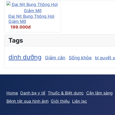
Đai Nịt Bụng Thông Hơi
Giảm Mỡ
199.000đ
Tags
dinh dưỡng
Giảm cân
Sống khỏe
bí quyết 
Home
Danh bạ y tế
Thuốc & Biệt dược
Cận lâm sàng
Bệnh tật qua hình ảnh
Giới thiệu
Liên lạc