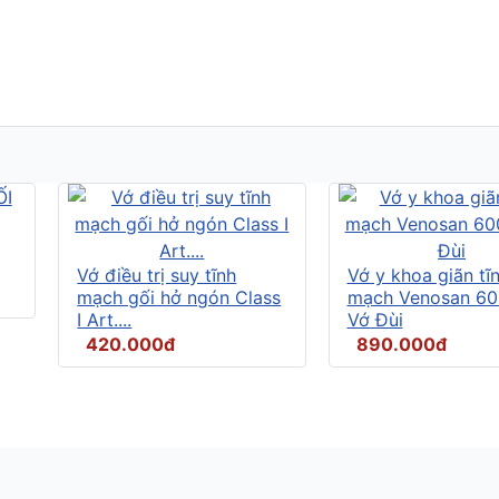
Vớ điều trị suy tĩnh
Vớ y khoa giãn tĩ
mạch gối hở ngón Class
mạch Venosan 60
I Art....
Vớ Đùi
420.000đ
890.000đ