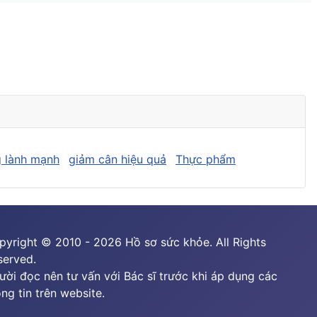
 lành mạnh
giảm cân hiệu quả
Thực phẩm
pyright © 2010 - 2026 Hồ sơ sức khỏe. All Rights
served.
ười đọc nên tư vấn với Bác sĩ trước khi áp dụng các
ng tin trên website.