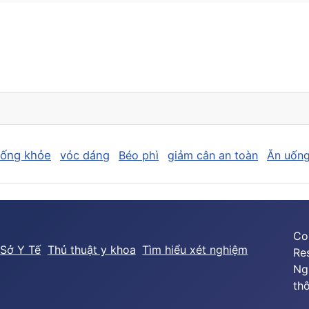
sống khỏe
vóc dáng
Béo phì
giảm cân an toàn
Ăn uống
Co
Sở Y Tế
Thủ thuật y khoa
Tìm hiểu xét nghiệm
Re
Ng
thô