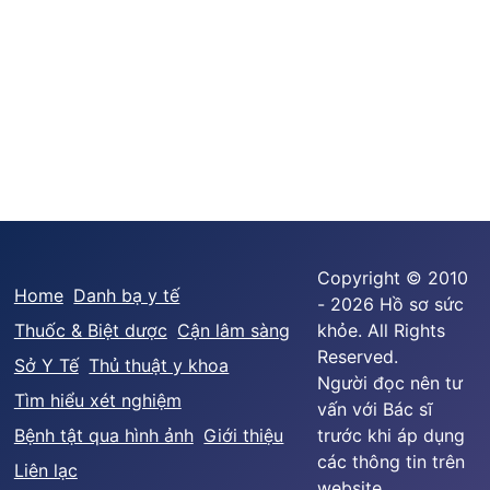
Copyright © 2010
Home
Danh bạ y tế
- 2026 Hồ sơ sức
Thuốc & Biệt dược
Cận lâm sàng
khỏe. All Rights
Reserved.
Sở Y Tế
Thủ thuật y khoa
Người đọc nên tư
Tìm hiểu xét nghiệm
vấn với Bác sĩ
Bệnh tật qua hình ảnh
Giới thiệu
trước khi áp dụng
các thông tin trên
Liên lạc
website.