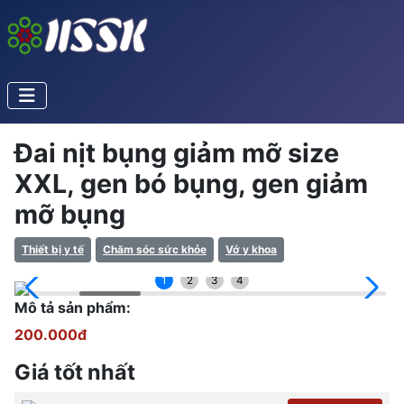
Đai nịt bụng giảm mỡ size
XXL, gen bó bụng, gen giảm
mỡ bụng
Thiết bị y tế
Chăm sóc sức khỏe
Vớ y khoa
1
2
3
4
Mô tả sản phẩm:
200.000đ
Giá tốt nhất