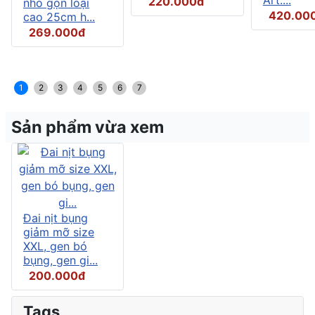
220.000đ
nhỏ gọn loại
420.00
cao 25cm h...
269.000đ
1
2
3
4
5
6
7
Sản phẩm vừa xem
Đai nịt bụng
giảm mỡ size
XXL, gen bó
bụng, gen gi...
200.000đ
Tags