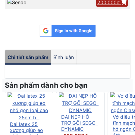
200.000đ
Chi tiết sản phẩm
Bình luận
Sản phẩm dành cho bạn
ĐAI NẸP HỖ
Vớ điều tr
TRỢ GỐI SEGO-
tĩnh mạch
Đai latex 25
DYNAMIC
hở ngón C
xương giúp eo
Art....