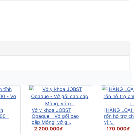
nh
Vớ y khoa JOBST
[HÀNG LOẠI 
00 -
Opaque - Vớ gối cao
rốn hỗ trợ c
cấp Mỏng, vớ g...
vị r...
2.200.000đ
170.000đ