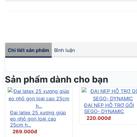
Chi tiết sản phẩm
Bình luận
Sản phẩm dành cho bạn
ĐAI NẸP HỖ TRỢ GỐI
SEGO- DYNAMIC
Đai latex 25 xương giúp
220.000đ
eo nhỏ gọn loại cao
25cm h...
269.000đ