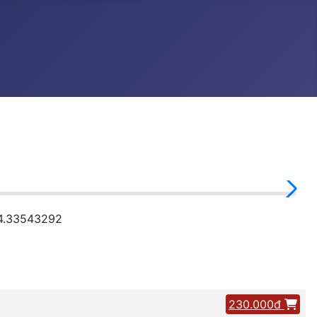
24.33543292
230.000đ