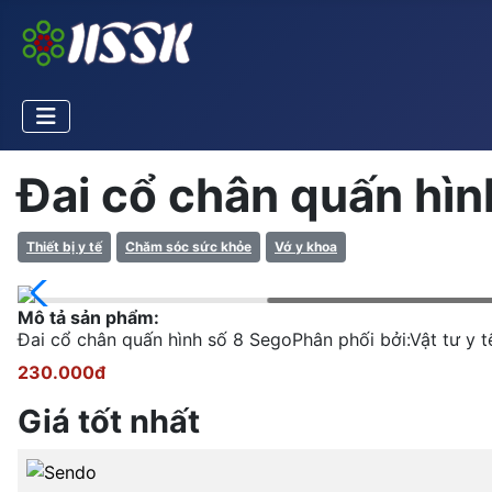
Đai cổ chân quấn hìn
Thiết bị y tế
Chăm sóc sức khỏe
Vớ y khoa
Mô tả sản phẩm:
Đai cổ chân quấn hình số 8 SegoPhân phối bởi:Vật tư 
230.000đ
Giá tốt nhất