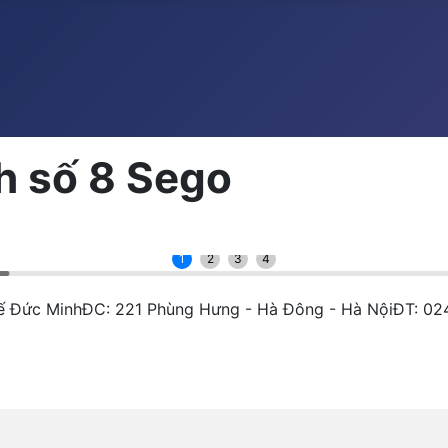
h số 8 Sego
1
2
3
4
y tế Đức MinhĐC: 221 Phùng Hưng - Hà Đông - Hà NộiĐT: 0