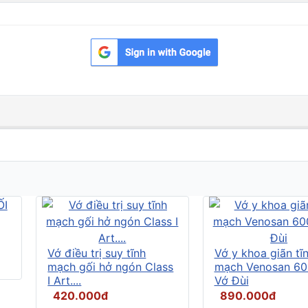
Vớ điều trị suy tĩnh
Vớ y khoa giãn tĩ
mạch gối hở ngón Class
mạch Venosan 60
I Art....
Vớ Đùi
420.000đ
890.000đ