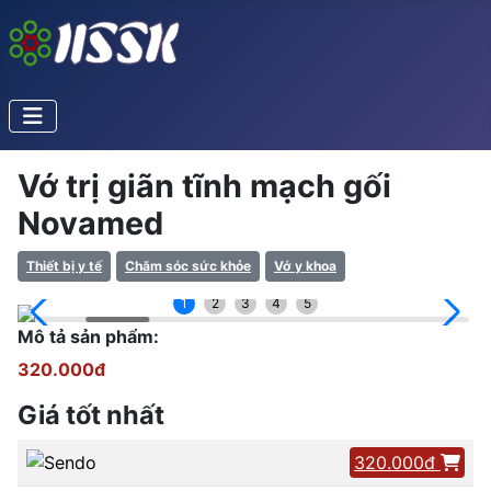
Vớ trị giãn tĩnh mạch gối
Novamed
Thiết bị y tế
Chăm sóc sức khỏe
Vớ y khoa
1
2
3
4
5
Mô tả sản phẩm:
320.000đ
Giá tốt nhất
320.000đ