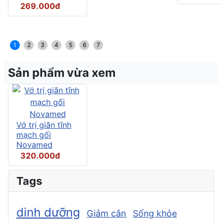
269.000đ
1
2
3
4
5
6
7
Sản phẩm vừa xem
Vớ trị giãn tĩnh
mạch gối
Novamed
320.000đ
Tags
dinh dưỡng
Giảm cân
Sống khỏe