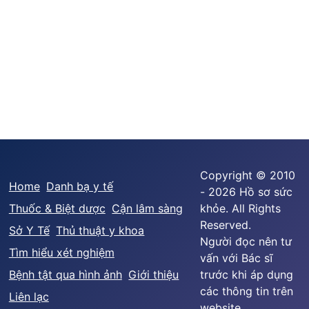
Copyright © 2010
Home
Danh bạ y tế
- 2026 Hồ sơ sức
Thuốc & Biệt dược
Cận lâm sàng
khỏe. All Rights
Reserved.
Sở Y Tế
Thủ thuật y khoa
Người đọc nên tư
Tìm hiểu xét nghiệm
vấn với Bác sĩ
Bệnh tật qua hình ảnh
Giới thiệu
trước khi áp dụng
các thông tin trên
Liên lạc
website.