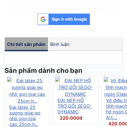
Chi tiết sản phẩm
Bình luận
Sản phẩm dành cho bạn
ĐAI NẸP HỖ
Vớ điều tr
TRỢ GỐI SEGO-
tĩnh mạch
Đai latex 25
DYNAMIC
hở ngón C
xương giúp eo
Art....
220.000đ
nhỏ gọn loại
420.00
cao 25cm h...