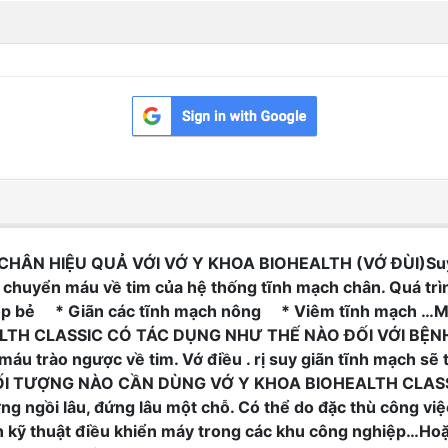
ÂN HIỆU QUẢ VỚI VỚ Y KHOA BIOHEALTH (VỚ ĐÙI)Suy giãn
n chuyển máu về tim của hệ thống tĩnh mạch chân. Quá tr
ẻ * Giãn các tĩnh mạch nông * Viêm tĩnh mạch …Mang 
HEALTH CLASSIC CÓ TÁC DỤNG NHƯ THẾ NÀO ĐỐI VỚI BỆ
máu trào ngược về tim. Vớ điều . rị suy giãn tĩnh mạch sẽ
. ĐỐI TƯỢNG NÀO CẦN DÙNG VỚ Y KHOA BIOHEALTH CLASSI
ờng ngồi lâu, đứng lâu một chỗ. Có thể do đặc thù công v
n kỹ thuật điều khiển máy trong các khu công nghiệp…Ho