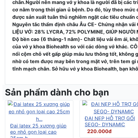
chân.Người nên mang vớ y khoa là người đã bị các t
cơ nằm trong thời gian ủ bệnh. Do đó, tùy theo mức 
được sản xuất tuân thủ nghiêm ngặt các tiêu chuẩn 
Nguyên tắc thẩm định châu Âu CE- Chứng nhận vải O
LIỆU VỚ: 28% LYCRA, 72% POLYMINE, GIÚP NGƯỜI MANG
Độ bền cao (6 tháng-1 năm)- Chất liệu vải êm ái, kh
của vớ y khoa Biohealth so với các dòng vớ khá
nổi cộm chỗ vết gấp giúp máu lưu thông tốt, không 
nhờ có tem được may bên trong mặt vớ, trên tem gi r
tĩnh mạch chân. Sở hữu vớ y khoa Biohealth, bạn kh
Sản phẩm dành cho bạn
ĐAI NẸP HỖ TRỢ GỐI
SEGO- DYNAMIC
Đai latex 25 xương giúp
220.000đ
eo nhỏ gọn loại cao
25cm h...