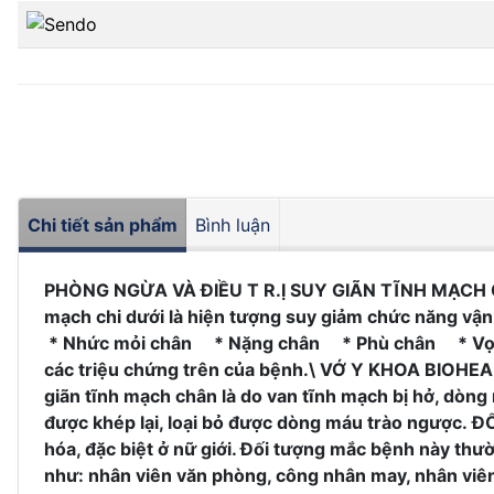
Chi tiết sản phẩm
Bình luận
PHÒNG NGỪA VÀ ĐIỀU T R.Ị SUY GIÃN TĨNH MẠCH CH
mạch chi dưới là hiện tượng suy giảm chức năng vậ
* Nhức mỏi chân * Nặng chân * Phù chân * Vọp b
các triệu chứng trên của bệnh.\ VỚ Y KHOA BIO
giãn tĩnh mạch chân là do van tĩnh mạch bị hở, dòng 
được khép lại, loại bỏ được dòng máu trào ngược
hóa, đặc biệt ở nữ giới. Đối tượng mắc bệnh này thư
như: nhân viên văn phòng, công nhân may, nhân viê