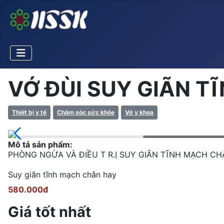
VỚ ĐÙI SUY GIÃN T
Thiết bị y tế
Chăm sóc sức khỏe
Vớ y khoa
Mô tả sản phẩm:
PHÒNG NGỪA VÀ ĐIỀU T R.Ị SUY GIÃN TĨNH MẠCH CHÂ
Suy giãn tĩnh mạch chân hay
580.000đ
Giá tốt nhất