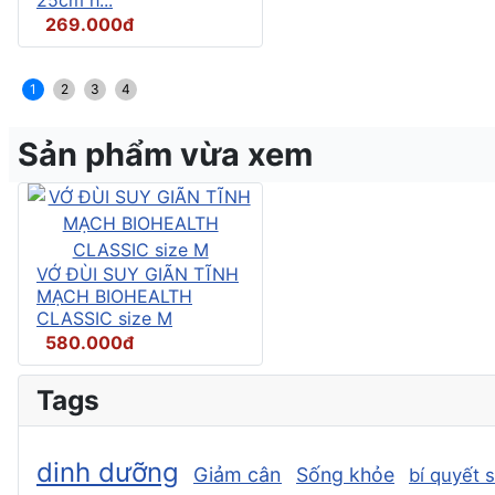
269.000đ
1
2
3
4
Sản phẩm vừa xem
VỚ ĐÙI SUY GIÃN TĨNH
MẠCH BIOHEALTH
CLASSIC size M
580.000đ
Tags
dinh dưỡng
Giảm cân
Sống khỏe
bí quyết 