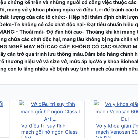
riệu chứng kể trên và những người có công việc thuộc cá
độ, mang vớ y khoa phòng ngừa và điều t. rị để tránh các
chất lượng của các tổ chức:- Hiệp hội thẩm định chất lư
eko-Te không có các chất độc hại- Đạt tiêu chuẩn hiệu 
:- Thoải mái- Độ đàn hồi cao- Thoáng khí khi mang trong
ông chứa các chất độc hại, mang lâu không bị ngứa chân và
c. CÔNG NGHỆ MAY NỐI CAO CẤP, KHÔNG CÓ CÁC ĐƯỜNG M
gây cản trở quá trình lưu thông máu.Đảm bảo hàng chính h
õ thương hiệu vớ và size vớ, mức áp lựcVớ y khoa Bioheal
ông còn lo lắng nhiều về bệnh suy tĩnh mạch của mình nữa
Vớ điều trị suy tĩnh
Vớ y khoa giãn tĩ
mạch gối hở ngón Class
mạch Venosan 60
I Art....
Vớ Đùi