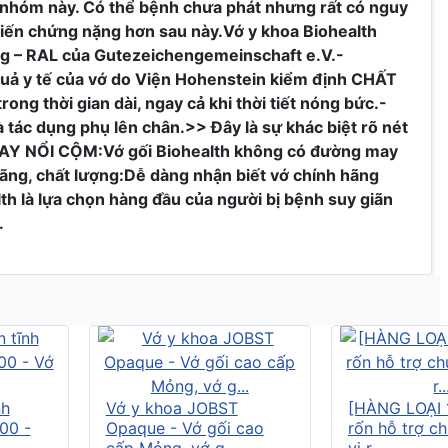
c nhóm này. Có thể bệnh chưa phát nhưng rất có nguy
 biến chứng nặng hơn sau này.Vớ y khoa Biohealth
ợng – RAL của Gutezeichengemeinschaft e.V.-
quả y tế của vớ do Viện Hohenstein kiểm định CHẤT
 thời gian dài, ngay cả khi thời tiết nóng bức.-
 tác dụng phụ lên chân.>> Đây là sự khác biệt rõ nét
AY NỔI CỘM:Vớ gối Biohealth không có đường may
ãng, chất lượng:Dễ dàng nhận biết vớ chính hãng
th là lựa chọn hàng đầu của người bị bệnh suy giãn
.
nh
Vớ y khoa JOBST
[HÀNG LOẠI 
00 -
Opaque - Vớ gối cao
rốn hỗ trợ c
cấp Mỏng, vớ g...
vị r...