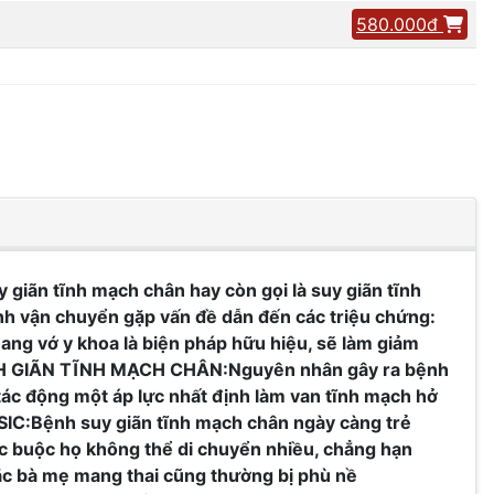
580.000đ
 tĩnh mạch chân hay còn gọi là suy giãn tĩnh
ình vận chuyển gặp vấn đề dẫn đến các triệu chứng:
vớ y khoa là biện pháp hữu hiệu, sẽ làm giảm
NH GIÃN TĨNH MẠCH CHÂN:Nguyên nhân gây ra bệnh
 tác động một áp lực nhất định làm van tĩnh mạch hở
C:Bệnh suy giãn tĩnh mạch chân ngày càng trẻ
iệc buộc họ không thể di chuyển nhiều, chẳng hạn
ặc bà mẹ mang thai cũng thường bị phù nề