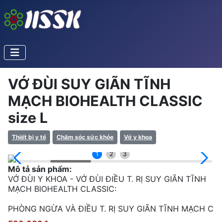
VỚ ĐÙI SUY GIÃN TĨNH
MẠCH BIOHEALTH CLASSIC
size L
Thiết bị y tế
Chăm sóc sức khỏe
Vớ y khoa
1
2
3
Mô tả sản phẩm:
VỚ ĐÙI Y KHOA - VỚ ĐÙI ĐIỀU T. RỊ SUY GIÃN TĨNH
MẠCH BIOHEALTH CLASSIC:
PHÒNG NGỪA VÀ ĐIỀU T. RỊ SUY GIÃN TĨNH MẠCH C