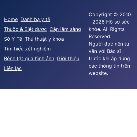
Copyright © 2010
Home
Danh bạ y tế
- 2026 Hồ sơ sức
Thuốc & Biệt dược
Cận lâm sàng
khỏe. All Rights
Reserved.
Sở Y Tế
Thủ thuật y khoa
Người đọc nên tư
Tìm hiểu xét nghiệm
vấn với Bác sĩ
Bệnh tật qua hình ảnh
Giới thiệu
trước khi áp dụng
các thông tin trên
Liên lạc
website.