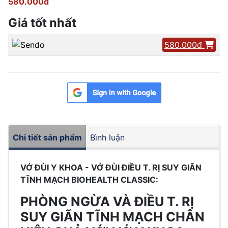
580.000đ
Giá tốt nhất
580.000đ
Chi tiết sản phẩm
Bình luận
VỚ ĐÙI Y KHOA - VỚ ĐÙI ĐIỀU T. RỊ SUY GIÃN
TĨNH MẠCH BIOHEALTH CLASSIC:
PHÒNG NGỪA VÀ ĐIỀU T. RỊ
SUY GIÃN TĨNH MẠCH CHÂN