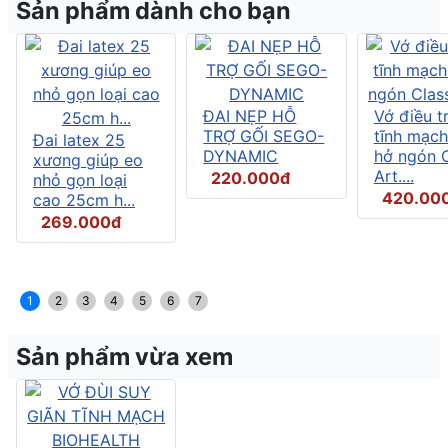
Sản phẩm dành cho bạn
ĐAI NẸP HỖ
Vớ điều tr
TRỢ GỐI SEGO-
tĩnh mạch
Đai latex 25
DYNAMIC
hở ngón C
xương giúp eo
Art....
220.000đ
nhỏ gọn loại
420.00
cao 25cm h...
269.000đ
1
2
3
4
5
6
7
Sản phẩm vừa xem