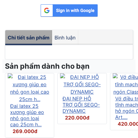
Chi tiết sản phẩm
Bình luận
Sản phẩm dành cho bạn
ĐAI NẸP HỖ
Vớ điều tr
TRỢ GỐI SEGO-
tĩnh mạch
Đai latex 25
DYNAMIC
hở ngón C
xương giúp eo
Art....
220.000đ
nhỏ gọn loại
420.00
cao 25cm h...
269.000đ