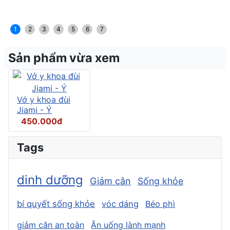
1
2
3
4
5
6
7
Sản phẩm vừa xem
Vớ y khoa đùi
Jiami - Ý
450.000đ
Tags
dinh dưỡng
Giảm cân
Sống khỏe
bí quyết sống khỏe
vóc dáng
Béo phì
giảm cân an toàn
Ăn uống lành mạnh