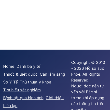
Copyright © 2010
Home
Danh bạ y tế
- 2026 Hồ sơ sức
Thuốc & Biệt dược
Cận lâm sàng
khỏe. All Rights
Reserved.
Sở Y Tế
Thủ thuật y khoa
Người đọc nên tư
Tìm hiểu xét nghiệm
vấn với Bác sĩ
Bệnh tật qua hình ảnh
Giới thiệu
trước khi áp dụng
các thông tin trên
Liên lạc
website.