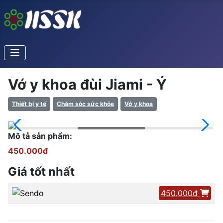
Vớ y khoa đùi Jiami - Ý
Thiết bị y tế
Chăm sóc sức khỏe
Vớ y khoa
Mô tả sản phẩm:
450.000đ
Giá tốt nhất
450.000đ