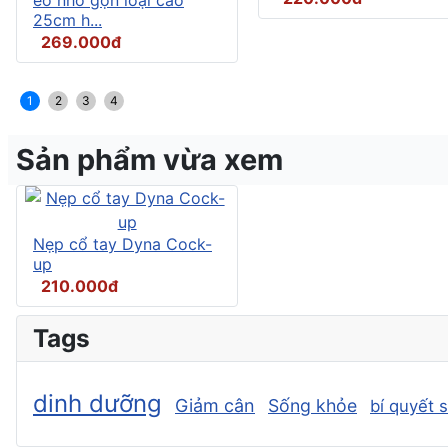
25cm h...
269.000đ
1
2
3
4
Sản phẩm vừa xem
Nẹp cổ tay Dyna Cock-
up
210.000đ
Tags
dinh dưỡng
Giảm cân
Sống khỏe
bí quyết 