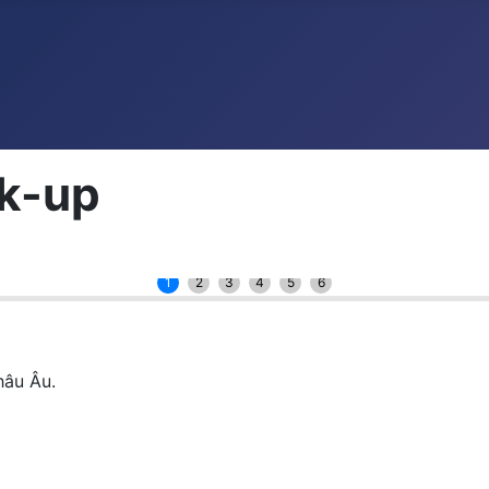
ck-up
1
2
3
4
5
6
hâu Âu.