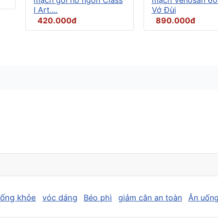
I Art....
Vớ Đùi
420.000đ
890.000đ
sống khỏe
vóc dáng
Béo phì
giảm cân an toàn
Ăn uống