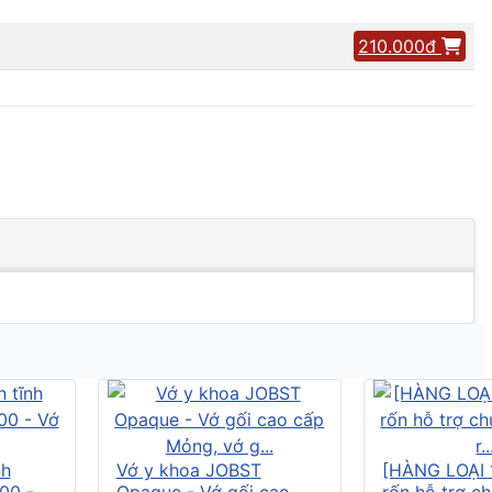
210.000đ
nh
Vớ y khoa JOBST
[HÀNG LOẠI 
00 -
Opaque - Vớ gối cao
rốn hỗ trợ c