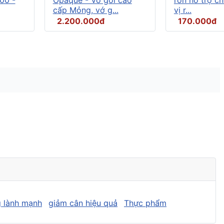
cấp Mỏng, vớ g...
vị r...
2.200.000đ
170.000đ
 lành mạnh
giảm cân hiệu quả
Thực phẩm