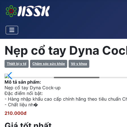
Nẹp cổ tay Dyna Co
Thiết bị y tế
Chăm sóc sức khỏe
Vớ y khoa
Mô tả sản phẩm:
Nẹp cổ tay Dyna Cock-up
Đặc điểm nổi bật:
- Hàng nhập khẩu cao cấp chính hãng theo tiêu chuẩn C
- Chất liệu nh�
210.000đ
Giá tốt nhất