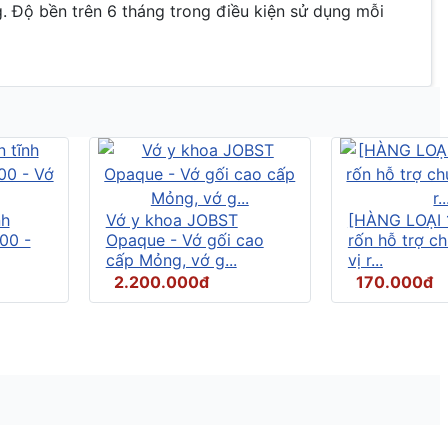
g. Độ bền trên 6 tháng trong điều kiện sử dụng mỗi
nh
Vớ y khoa JOBST
[HÀNG LOẠI 
00 -
Opaque - Vớ gối cao
rốn hỗ trợ c
cấp Mỏng, vớ g...
vị r...
2.200.000đ
170.000đ