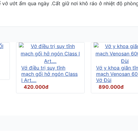
ể vớ ướt ẩm qua ngày .Cất giữ nơi khô ráo ở nhiệt độ phòn
Vớ điều trị suy tĩnh
Vớ y khoa giãn tĩ
mạch gối hở ngón Class
mạch Venosan 60
I Art....
Vớ Đùi
420.000đ
890.000đ