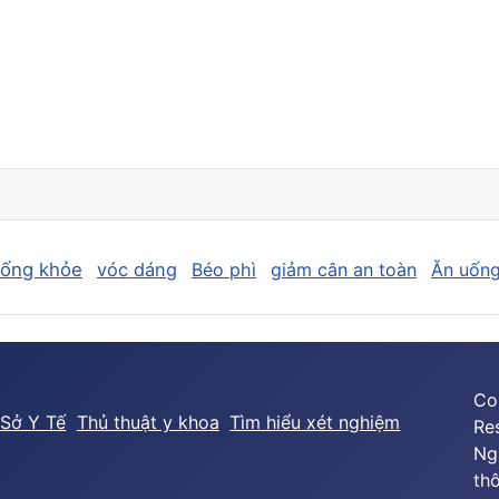
sống khỏe
vóc dáng
Béo phì
giảm cân an toàn
Ăn uống
Co
Sở Y Tế
Thủ thuật y khoa
Tìm hiểu xét nghiệm
Re
Ng
thô