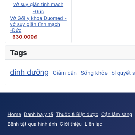
Vớ Gối y khoa Duomed -
vớ suy giãn tĩnh mạch
-Đức
630.000đ
Tags
dinh dưỡng
Giảm cân
Sống khỏe
bí quyết 
Home
Danh bạ y tế
Thuốc & Biệt dược
Cận lâm sàng
Bệnh tật qua hình ảnh
Giới thiệu
Liên lạc