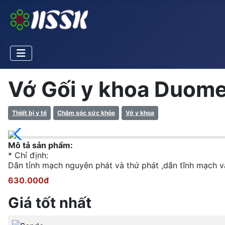
Vớ Gối y khoa Duome
Thiết bị y tế
Chăm sóc sức khỏe
Vớ y khoa
Mô tả sản phẩm:
* Chỉ định:
Dãn tỉnh mạch nguyên phát và thứ phát ,dãn tĩnh mạch và
630.000đ
Giá tốt nhất