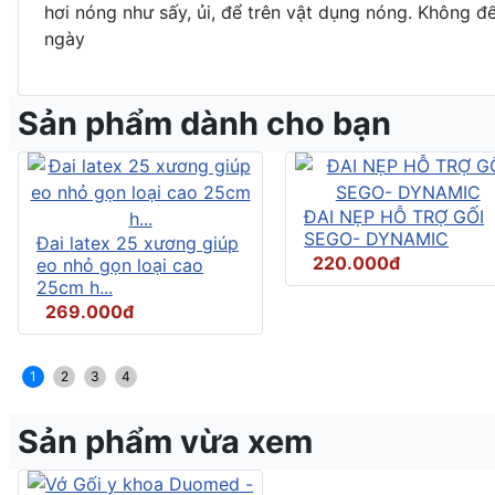
hơi nóng như sấy, ủi, để trên vật dụng nóng. Không đ
ngày
Sản phẩm dành cho bạn
ĐAI NẸP HỖ TRỢ GỐI
SEGO- DYNAMIC
Đai latex 25 xương giúp
220.000đ
eo nhỏ gọn loại cao
25cm h...
269.000đ
1
2
3
4
Sản phẩm vừa xem