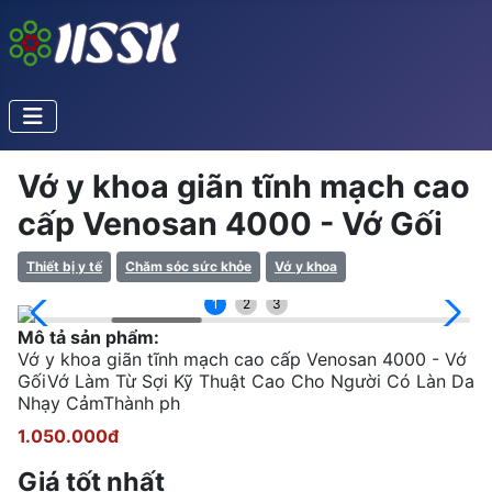
Vớ y khoa giãn tĩnh mạch cao
cấp Venosan 4000 - Vớ Gối
Thiết bị y tế
Chăm sóc sức khỏe
Vớ y khoa
1
2
3
Mô tả sản phẩm:
Vớ y khoa giãn tĩnh mạch cao cấp Venosan 4000 - Vớ
GốiVớ Làm Từ Sợi Kỹ Thuật Cao Cho Người Có Làn Da
Nhạy CảmThành ph
1.050.000đ
Giá tốt nhất