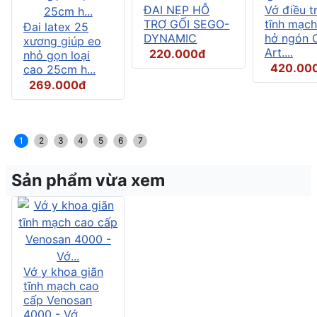
ĐAI NẸP HỖ
Vớ điều tr
TRỢ GỐI SEGO-
tĩnh mạch
Đai latex 25
DYNAMIC
hở ngón C
xương giúp eo
Art....
220.000đ
nhỏ gọn loại
420.00
cao 25cm h...
269.000đ
1
2
3
4
5
6
7
Sản phẩm vừa xem
Vớ y khoa giãn
tĩnh mạch cao
cấp Venosan
4000 - Vớ...