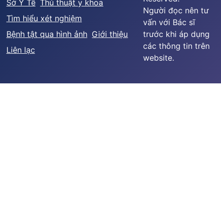
Sở Y Tế
Thủ thuật y khoa
Người đọc nên tư
Tìm hiểu xét nghiệm
vấn với Bác sĩ
Bệnh tật qua hình ảnh
Giới thiệu
trước khi áp dụng
các thông tin trên
Liên lạc
website.