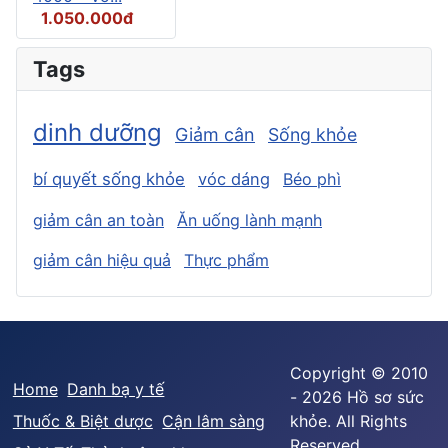
1.050.000đ
Tags
dinh dưỡng
Giảm cân
Sống khỏe
bí quyết sống khỏe
vóc dáng
Béo phì
giảm cân an toàn
Ăn uống lành mạnh
giảm cân hiệu quả
Thực phẩm
Copyright © 2010
Home
Danh bạ y tế
- 2026 Hồ sơ sức
Thuốc & Biệt dược
Cận lâm sàng
khỏe. All Rights
Reserved.