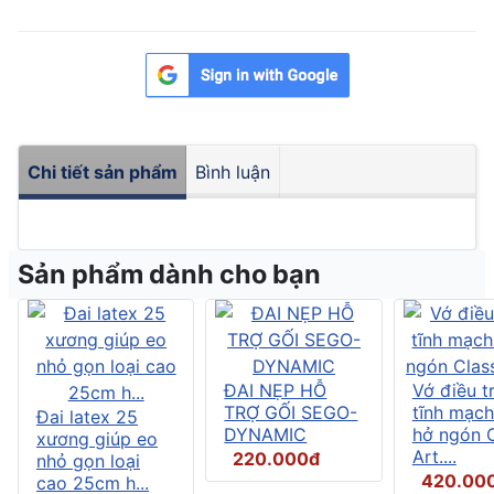
Chi tiết sản phẩm
Bình luận
Sản phẩm dành cho bạn
ĐAI NẸP HỖ
Vớ điều tr
TRỢ GỐI SEGO-
tĩnh mạch
Đai latex 25
DYNAMIC
hở ngón C
xương giúp eo
Art....
220.000đ
nhỏ gọn loại
420.00
cao 25cm h...