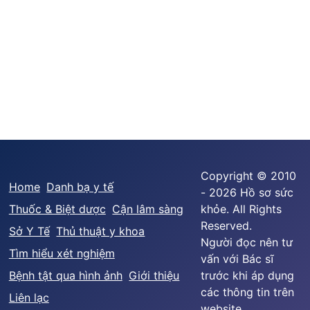
Copyright © 2010
Home
Danh bạ y tế
- 2026 Hồ sơ sức
Thuốc & Biệt dược
Cận lâm sàng
khỏe. All Rights
Reserved.
Sở Y Tế
Thủ thuật y khoa
Người đọc nên tư
Tìm hiểu xét nghiệm
vấn với Bác sĩ
Bệnh tật qua hình ảnh
Giới thiệu
trước khi áp dụng
các thông tin trên
Liên lạc
website.