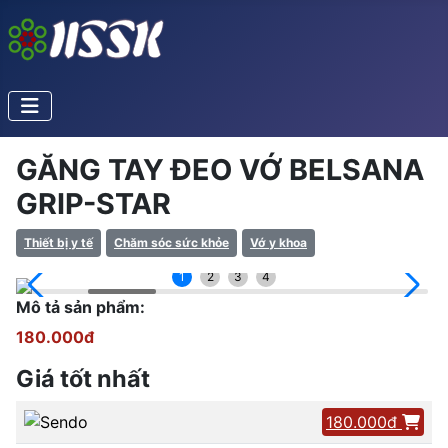
GĂNG TAY ĐEO VỚ BELSANA
GRIP-STAR
Thiết bị y tế
Chăm sóc sức khỏe
Vớ y khoa
1
2
3
4
Mô tả sản phẩm:
180.000đ
Giá tốt nhất
180.000đ