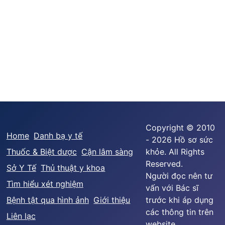
Copyright © 2010
Home
Danh bạ y tế
- 2026 Hồ sơ sức
Thuốc & Biệt dược
Cận lâm sàng
khỏe. All Rights
Reserved.
Sở Y Tế
Thủ thuật y khoa
Người đọc nên tư
Tìm hiểu xét nghiệm
vấn với Bác sĩ
Bệnh tật qua hình ảnh
Giới thiệu
trước khi áp dụng
các thông tin trên
Liên lạc
website.