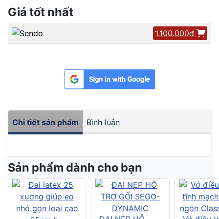
Giá tốt nhất
1.100.000đ
Chi tiết sản phẩm
Bình luận
Sản phẩm dành cho bạn
ĐAI NẸP HỖ
Vớ điều tr