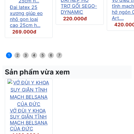
TRỢ GỐI SEGO-
tĩnh mạch
Đai latex 25
DYNAMIC
hở ngón C
xương giúp eo
Art....
220.000đ
nhỏ gọn loại
420.00
cao 25cm h...
269.000đ
1
2
3
4
5
6
7
Sản phẩm vừa xem
VỚ ĐÙI Y KHOA
SUY GIÃN TĨNH
MẠCH BELSANA
CỦA ĐỨC