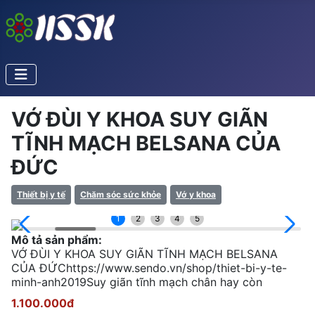
VỚ ĐÙI Y KHOA SUY GIÃN
TĨNH MẠCH BELSANA CỦA
ĐỨC
Thiết bị y tế
Chăm sóc sức khỏe
Vớ y khoa
1
2
3
4
5
Mô tả sản phẩm:
VỚ ĐÙI Y KHOA SUY GIÃN TĨNH MẠCH BELSANA
CỦA ĐỨChttps://www.sendo.vn/shop/thiet-bi-y-te-
minh-anh2019Suy giãn tĩnh mạch chân hay còn
1.100.000đ