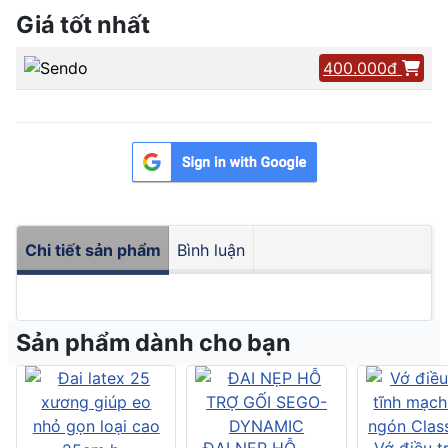
Giá tốt nhất
400.000đ
Chi tiết sản phẩm
Bình luận
Sản phẩm dành cho bạn
ĐAI NẸP HỖ
Vớ điều tr