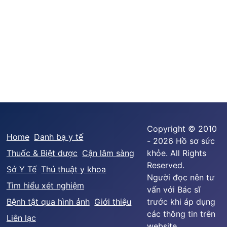
Copyright © 2010
Home
Danh bạ y tế
- 2026 Hồ sơ sức
Thuốc & Biệt dược
Cận lâm sàng
khỏe. All Rights
Reserved.
Sở Y Tế
Thủ thuật y khoa
Người đọc nên tư
Tìm hiểu xét nghiệm
vấn với Bác sĩ
Bệnh tật qua hình ảnh
Giới thiệu
trước khi áp dụng
các thông tin trên
Liên lạc
website.