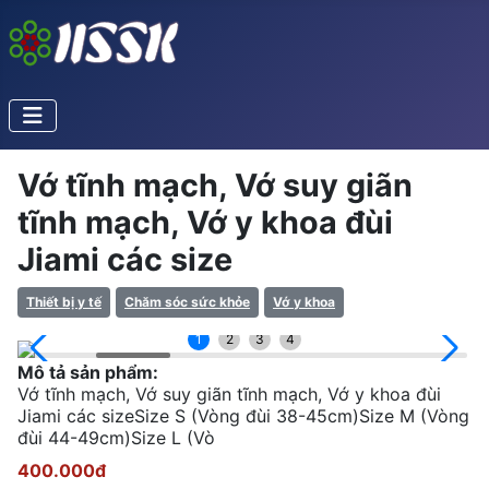
Vớ tĩnh mạch, Vớ suy giãn
tĩnh mạch, Vớ y khoa đùi
Jiami các size
Thiết bị y tế
Chăm sóc sức khỏe
Vớ y khoa
1
2
3
4
Mô tả sản phẩm:
Vớ tĩnh mạch, Vớ suy giãn tĩnh mạch, Vớ y khoa đùi
Jiami các sizeSize S (Vòng đùi 38-45cm)Size M (Vòng
đùi 44-49cm)Size L (Vò
400.000đ