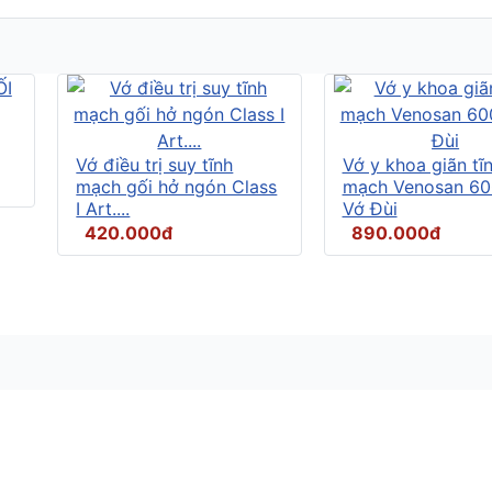
Vớ điều trị suy tĩnh
Vớ y khoa giãn tĩ
mạch gối hở ngón Class
mạch Venosan 60
I Art....
Vớ Đùi
420.000đ
890.000đ