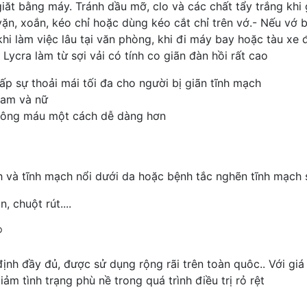
giăt bằng máy. Tránh dầu mỡ, clo và các chất tẩy trắng khi 
g vặn, xoắn, kéo chỉ hoặc dùng kéo cắt chỉ trên vớ.- Nếu v
i làm việc lâu tại văn phòng, khi đi máy bay hoặc tàu xe 
Lycra làm từ sợi vải có tính co giãn đàn hồi rất cao
p sự thoải mái tối đa cho người bị giãn tĩnh mạch
nam và nữ
thông máu một cách dễ dàng hơn
h và tĩnh mạch nổi dưới da hoặc bệnh tắc nghẽn tĩnh mạch 
n, chuột rút....
®
h đầy đủ, được sử dụng rộng rãi trên toàn quôc.. Với giá t
ảm tình trạng phù nề trong quá trình điều trị rỏ rệt