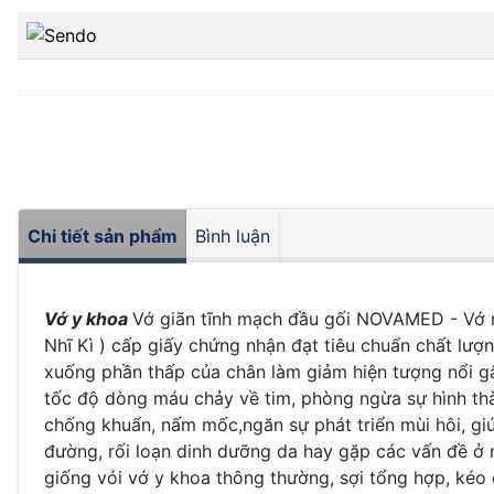
Chi tiết sản phẩm
Bình luận
Vớ y khoa
Vớ giãn tĩnh mạch đầu gối NOVAMED - Vớ 
Nhĩ Kì ) cấp giấy chứng nhận đạt tiêu chuẩn chất l
xuống phần thấp của chân làm giảm hiện tượng nổi gâ
tốc độ dòng máu chảy về tim, phòng ngừa sự hình thà
chống khuẩn, nấm mốc,ngăn sự phát triển mùi hôi, gi
đường, rối loạn dinh dưỡng da hay gặp các vấn đề ở 
giống vói vớ y khoa thông thường, sợi tổng hợp, kéo 