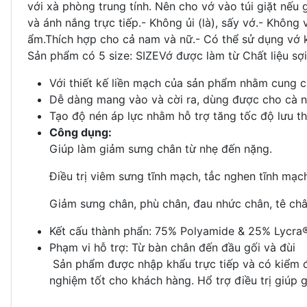
với xà phòng trung tính. Nên cho vớ vào túi giặt nếu 
và ánh nắng trực tiếp.- Không ủi (là), sấy vớ.- Khôn
ẩm.Thích hợp cho cả nam và nữ.- Có thể sử dụng vớ kh
Sản phẩm có 5 size: SIZEVớ được làm từ Chất liệu sợi 
Với thiết kế liền mạch của sản phẩm nhằm cung cấ
Dễ dàng mang vào và cời ra, dùng được cho cà 
Tạo độ nén áp lực nhằm hỗ trợ tăng tốc độ lưu 
Công dụng:
Giúp làm giảm sưng chân từ nhẹ đến nặng.
Điều trị viêm sưng tĩnh mạch, tẳc nghen tĩnh mạc
Giảm sưng chân, phù chân, đau nhức chân, tê châ
Kết cấu thành phẩn: 75% Polyamide & 25% Lycra
Phạm vi hỗ trợ: Từ bàn chân đến đầu gối và đùi
Sản phẩm được nhập khẩu trực tiếp và có kiểm địn
nghiệm tốt cho khách hàng. Hổ trợ điều trị giúp gi