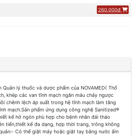
260.000đ
uan Quản lý thuốc và dược phẩm của NOVAMED( Thổ
ạch, khép các van tĩnh mạch ngăn máu chảy ngược
i chênh lệch áp suất trong hệ tĩnh mạch làm tăng
y tĩnh mạch.Sản phẩm ứng dụng công nghệ Sanitized®
hiết kế hở ngón phù hợp cho bệnh nhân đái tháo
tiến,thiết kế đa dạng, hợp thời trang, trông không
 quản:- Có thể giặt máy hoặc giặt tay bằng nước ấm