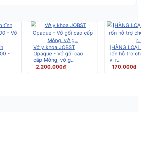
nh
Vớ y khoa JOBST
[HÀNG LOẠI 
00 -
Opaque - Vớ gối cao
rốn hỗ trợ c
cấp Mỏng, vớ g...
vị r...
2.200.000đ
170.000đ