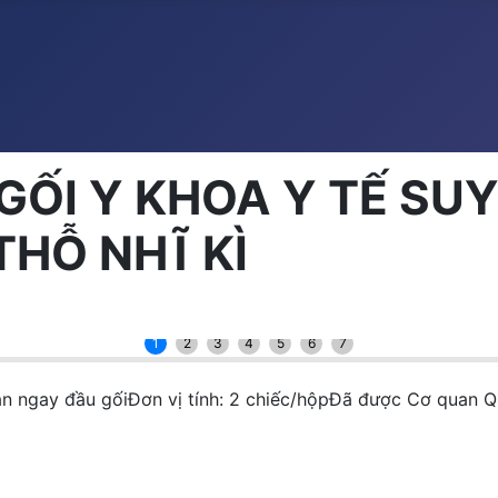
 GỐI Y KHOA Y TẾ SU
HỖ NHĨ KÌ
1
2
3
4
5
6
7
n ngay đầu gốiĐơn vị tính: 2 chiếc/hộpĐã được Cơ quan 