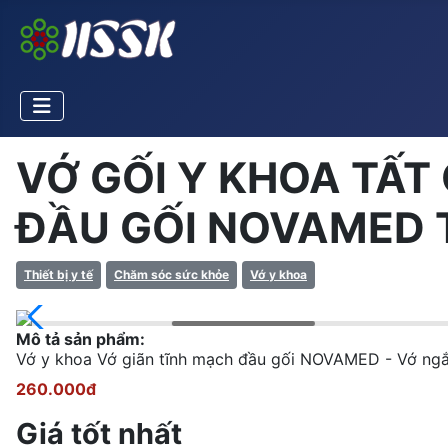
VỚ GỐI Y KHOA TẤT
ĐẦU GỐI NOVAMED T
Thiết bị y tế
Chăm sóc sức khỏe
Vớ y khoa
Mô tả sản phẩm:
Vớ y khoa Vớ giãn tĩnh mạch đầu gối NOVAMED - Vớ ngắ
260.000đ
Giá tốt nhất