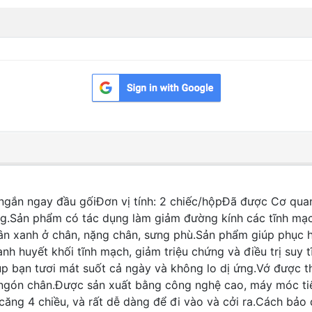
ngắn ngay đầu gốiĐơn vị tính: 2 chiếc/hộpĐã được Cơ q
ượng.Sản phẩm có tác dụng làm giảm đường kính các tĩnh m
n xanh ở chân, nặng chân, sưng phù.Sản phẩm giúp phục hồ
nh huyết khối tĩnh mạch, giảm triệu chứng và điều trị su
úp bạn tươi mát suốt cả ngày và không lo dị ứng.Vớ được t
ngón chân.Được sản xuất bằng công nghệ cao, máy móc tiên 
căng 4 chiều, và rất dễ dàng để đi vào và cởi ra.Cách bảo