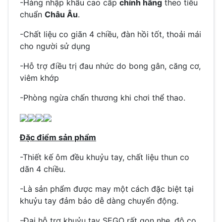
-Hàng nhập khẩu cao cấp
chính hãng
theo tiêu
chuẩn
Châu Âu
.
-Chất liệu co giãn 4 chiều, đàn hồi tốt, thoải mái
cho người sử dụng
-Hỗ trợ điều trị đau nhức do bong gân, căng cơ,
viêm khớp
-Phòng ngừa chấn thương khi chơi thể thao.
Đặc điểm sản phẩm
-Thiết kế ôm đều khuỷu tay, chất liệu thun co
dãn 4 chiều.
-Là sản phẩm được may một cách đặc biệt tại
khuỷu tay đảm bảo dễ dàng chuyển động.
-Đai hỗ trợ khuỷu tay SEGO rất gọn nhẹ, độ co