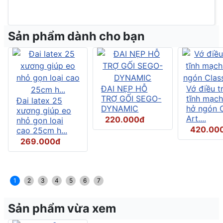
Sản phẩm dành cho bạn
ĐAI NẸP HỖ
Vớ điều tr
TRỢ GỐI SEGO-
tĩnh mạch
Đai latex 25
DYNAMIC
hở ngón C
xương giúp eo
Art....
220.000đ
nhỏ gọn loại
420.00
cao 25cm h...
269.000đ
1
2
3
4
5
6
7
Sản phẩm vừa xem