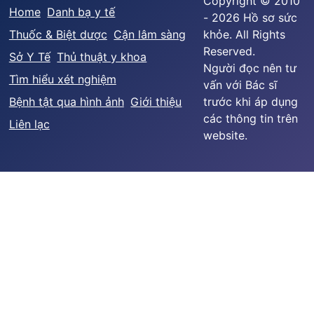
Copyright © 2010
Home
Danh bạ y tế
- 2026 Hồ sơ sức
Thuốc & Biệt dược
Cận lâm sàng
khỏe. All Rights
Reserved.
Sở Y Tế
Thủ thuật y khoa
Người đọc nên tư
Tìm hiểu xét nghiệm
vấn với Bác sĩ
Bệnh tật qua hình ảnh
Giới thiệu
trước khi áp dụng
các thông tin trên
Liên lạc
website.