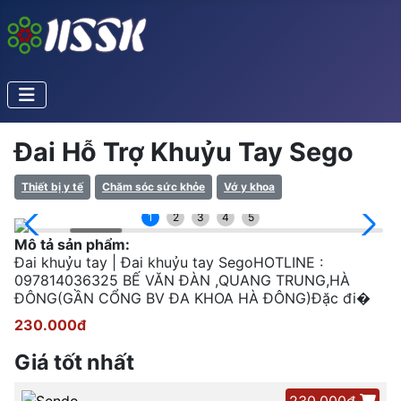
Đai Hỗ Trợ Khuỷu Tay Sego
Thiết bị y tế
Chăm sóc sức khỏe
Vớ y khoa
1
2
3
4
5
Mô tả sản phẩm:
Đai khuỷu tay | Đai khuỷu tay SegoHOTLINE :
097814036325 BẾ VĂN ĐÀN ,QUANG TRUNG,HÀ
ĐÔNG(GẦN CỔNG BV ĐA KHOA HÀ ĐÔNG)Đặc đi�
230.000đ
Giá tốt nhất
230.000đ