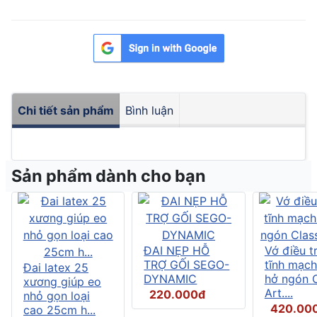
Chi tiết sản phẩm
Bình luận
Sản phẩm dành cho bạn
ĐAI NẸP HỖ
Vớ điều tr
TRỢ GỐI SEGO-
tĩnh mạch
Đai latex 25
DYNAMIC
hở ngón C
xương giúp eo
Art....
220.000đ
nhỏ gọn loại
420.00
cao 25cm h...