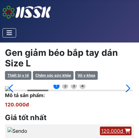
Gen giảm béo bắp tay dán
Size L
Thiết bị y tế
Chăm sóc sức khỏe
Vớ y khoa
1
2
3
4
Mô tả sản phẩm:
120.000đ
Giá tốt nhất
120.000đ