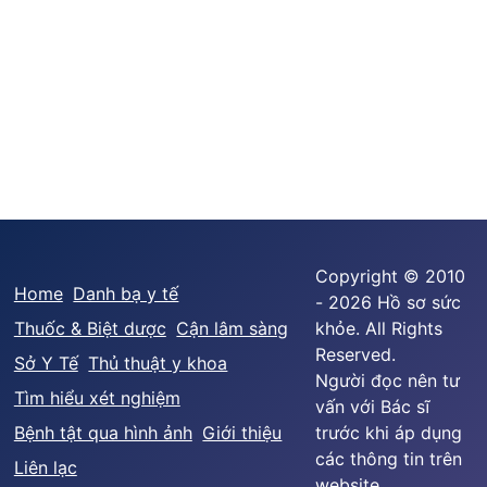
Copyright © 2010
Home
Danh bạ y tế
- 2026 Hồ sơ sức
Thuốc & Biệt dược
Cận lâm sàng
khỏe. All Rights
Reserved.
Sở Y Tế
Thủ thuật y khoa
Người đọc nên tư
Tìm hiểu xét nghiệm
vấn với Bác sĩ
Bệnh tật qua hình ảnh
Giới thiệu
trước khi áp dụng
các thông tin trên
Liên lạc
website.