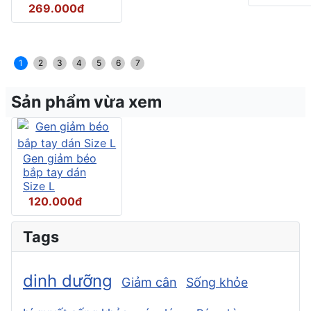
269.000đ
1
2
3
4
5
6
7
Sản phẩm vừa xem
Gen giảm béo
bắp tay dán
Size L
120.000đ
Tags
dinh dưỡng
Giảm cân
Sống khỏe