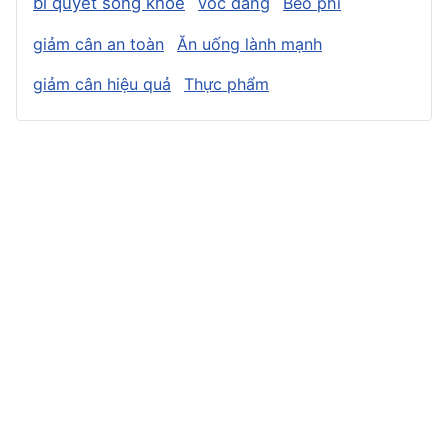
bí quyết sống khỏe
vóc dáng
Béo phì
giảm cân an toàn
Ăn uống lành mạnh
giảm cân hiệu quả
Thực phẩm