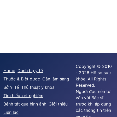
Copyright © 2010
Home
Danh bạ y tế
- 2026 Hồ sơ sức
Thuốc & Biệt dược
Cận lâm sàng
khỏe. All Rights
Reserved.
Sở Y Tế
Thủ thuật y khoa
Người đọc nên tư
Tìm hiểu xét nghiệm
vấn với Bác sĩ
Bệnh tật qua hình ảnh
Giới thiệu
trước khi áp dụng
các thông tin trên
Liên lạc
website.