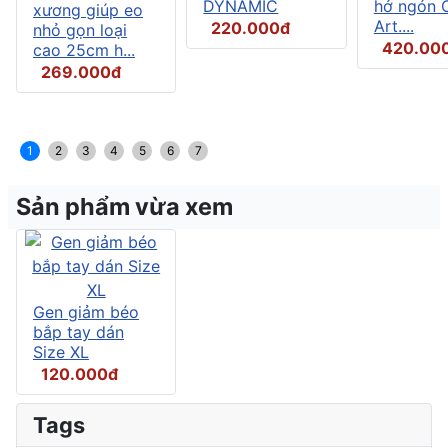
DYNAMIC
hở ngón C
xương giúp eo
Art....
220.000đ
nhỏ gọn loại
420.00
cao 25cm h...
269.000đ
1
2
3
4
5
6
7
Sản phẩm vừa xem
Gen giảm béo
bắp tay dán
Size XL
120.000đ
Tags