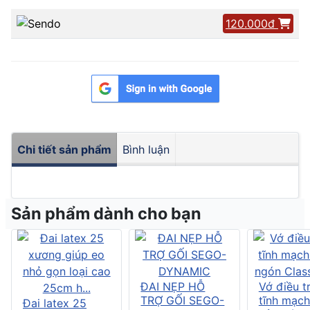
120.000đ
Chi tiết sản phẩm
Bình luận
Sản phẩm dành cho bạn
ĐAI NẸP HỖ
Vớ điều tr
TRỢ GỐI SEGO-
tĩnh mạch
Đai latex 25