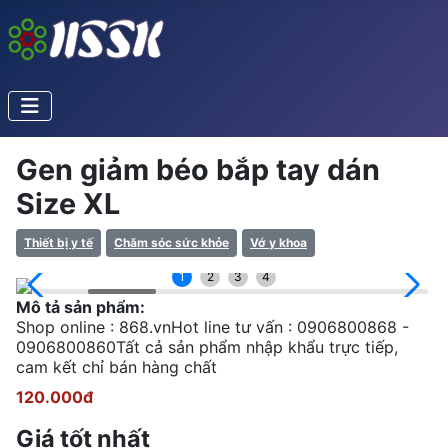
Gen giảm béo bắp tay dán
Size XL
Thiết bị y tế
Chăm sóc sức khỏe
Vớ y khoa
1
2
3
4
Mô tả sản phẩm:
Shop online : 868.vnHot line tư vấn : 0906800868 -
0906800860Tất cả sản phẩm nhập khẩu trực tiếp,
cam kết chỉ bán hàng chất
120.000đ
Giá tốt nhất