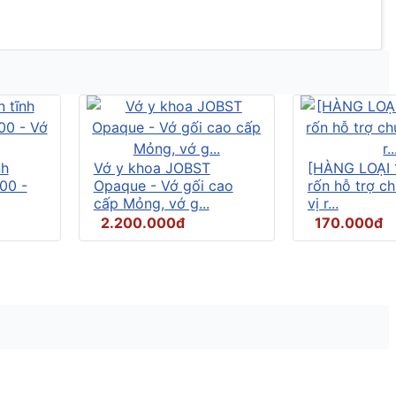
nh
Vớ y khoa JOBST
[HÀNG LOẠI 
00 -
Opaque - Vớ gối cao
rốn hỗ trợ c
cấp Mỏng, vớ g...
vị r...
2.200.000đ
170.000đ