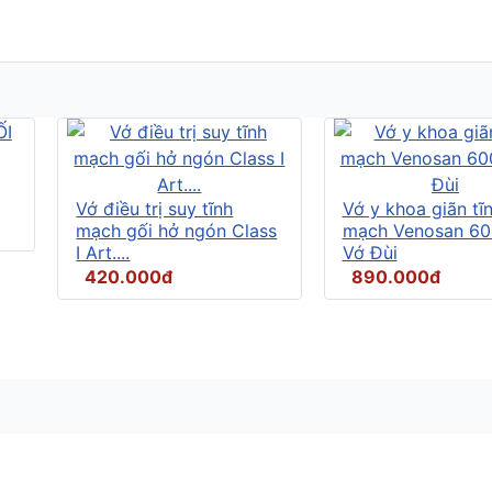
Vớ điều trị suy tĩnh
Vớ y khoa giãn tĩ
mạch gối hở ngón Class
mạch Venosan 60
I Art....
Vớ Đùi
420.000đ
890.000đ