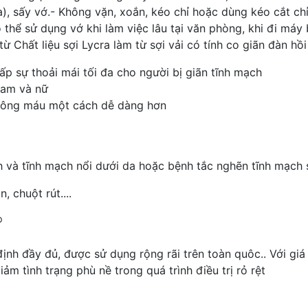
là), sấy vớ.- Không vặn, xoắn, kéo chỉ hoặc dùng kéo cắt c
hể sử dụng vớ khi làm việc lâu tại văn phòng, khi đi máy 
 Chất liệu sợi Lycra làm từ sợi vải có tính co giãn đàn hồi
p sự thoải mái tối đa cho người bị giãn tĩnh mạch
nam và nữ
thông máu một cách dễ dàng hơn
h và tĩnh mạch nổi dưới da hoặc bệnh tắc nghẽn tĩnh mạch 
n, chuột rút....
®
h đầy đủ, được sử dụng rộng rãi trên toàn quôc.. Với giá t
ảm tình trạng phù nề trong quá trình điều trị rỏ rệt