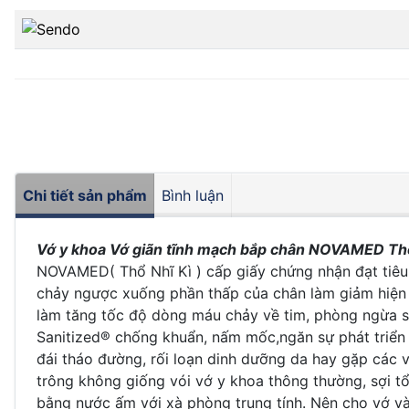
Chi tiết sản phẩm
Bình luận
Vớ y khoa Vớ giãn tĩnh mạch bắp chân NOVAMED Thổ
NOVAMED( Thổ Nhĩ Kì ) cấp giấy chứng nhận đạt tiêu
chảy ngược xuống phần thấp của chân làm giảm hiện 
làm tăng tốc độ dòng máu chảy về tim, phòng ngừa sự
Sanitized® chống khuẩn, nấm mốc,ngăn sự phát triển 
đái tháo đường, rối loạn dinh dưỡng da hay gặp các 
trông không giống vói vớ y khoa thông thường, sợi tổ
bằng nước ấm với xà phòng trung tính. Nên cho vớ vào