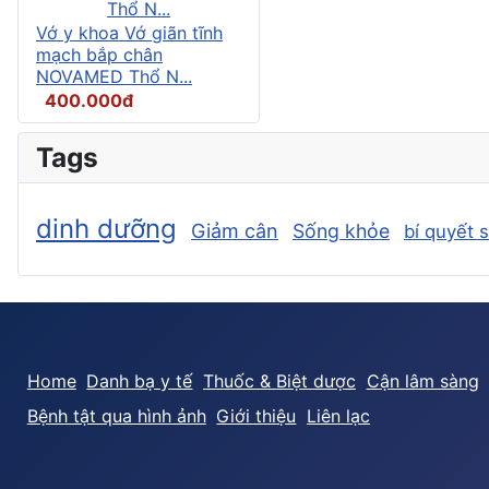
Vớ y khoa Vớ giãn tĩnh
mạch bắp chân
NOVAMED Thổ N...
400.000đ
Tags
dinh dưỡng
Giảm cân
Sống khỏe
bí quyết 
Home
Danh bạ y tế
Thuốc & Biệt dược
Cận lâm sàng
Bệnh tật qua hình ảnh
Giới thiệu
Liên lạc