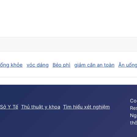
sống khỏe
vóc dáng
Béo phì
giảm cân an toàn
Ăn uống
Co
Sở Y Tế
Thủ thuật y khoa
Tìm hiểu xét nghiệm
Re
Ng
thô