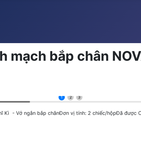
ĩnh mạch bắp chân NO
1
2
3
 Kì - Vớ ngắn bắp chânĐơn vị tính: 2 chiếc/hộpĐã được 