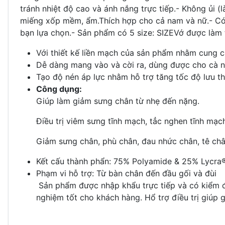
tránh nhiệt độ cao và ánh nắng trực tiếp.- Không ủi (
miếng xốp mềm, ẩm.Thích hợp cho cả nam và nữ.- Có t
bạn lựa chọn.- Sản phẩm có 5 size: SIZEVớ được làm từ
Với thiết kế liền mạch của sản phẩm nhằm cung cấ
Dễ dàng mang vào và cời ra, dùng được cho cà 
Tạo độ nén áp lực nhằm hỗ trợ tăng tốc độ lưu 
Công dụng:
Giúp làm giảm sưng chân từ nhẹ đến nặng.
Điều trị viêm sưng tĩnh mạch, tẳc nghen tĩnh mạc
Giảm sưng chân, phù chân, đau nhức chân, tê châ
Kết cấu thành phẩn: 75% Polyamide & 25% Lycra
Phạm vi hỗ trợ: Từ bàn chân đến đầu gối và đùi
Sản phẩm được nhập khẩu trực tiếp và có kiểm địn
nghiệm tốt cho khách hàng. Hổ trợ điều trị giúp gi