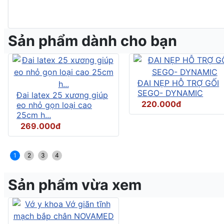
Sản phẩm dành cho bạn
ĐAI NẸP HỖ TRỢ GỐI
SEGO- DYNAMIC
Đai latex 25 xương giúp
220.000đ
eo nhỏ gọn loại cao
25cm h...
269.000đ
1
2
3
4
Sản phẩm vừa xem