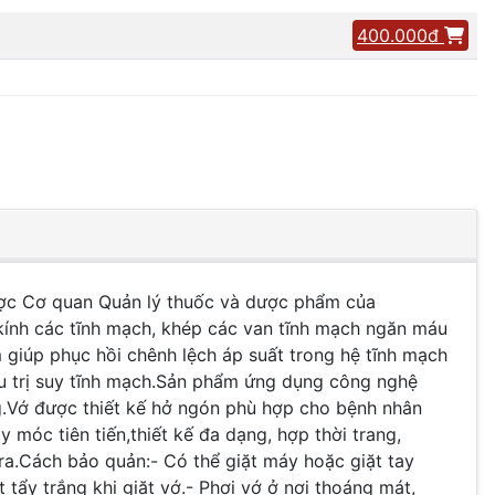
400.000đ
ợc Cơ quan Quản lý thuốc và dược phẩm của
ính các tĩnh mạch, khép các van tĩnh mạch ngăn máu
giúp phục hồi chênh lệch áp suất trong hệ tĩnh mạch
ều trị suy tĩnh mạch.Sản phẩm ứng dụng công nghệ
ng.Vớ được thiết kế hở ngón phù hợp cho bệnh nhân
móc tiên tiến,thiết kế đa dạng, hợp thời trang,
 ra.Cách bảo quản:- Có thể giặt máy hoặc giặt tay
tẩy trắng khi giặt vớ.- Phơi vớ ở nơi thoáng mát,