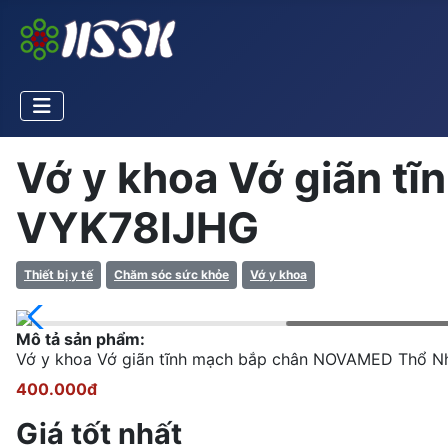
Vớ y khoa Vớ giãn t
VYK78IJHG
Thiết bị y tế
Chăm sóc sức khỏe
Vớ y khoa
Mô tả sản phẩm:
Vớ y khoa Vớ giãn tĩnh mạch bắp chân NOVAMED Thổ Nhĩ
400.000đ
Giá tốt nhất