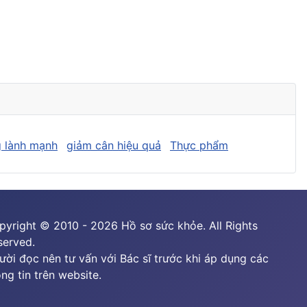
 lành mạnh
giảm cân hiệu quả
Thực phẩm
pyright © 2010 - 2026 Hồ sơ sức khỏe. All Rights
served.
ười đọc nên tư vấn với Bác sĩ trước khi áp dụng các
ng tin trên website.