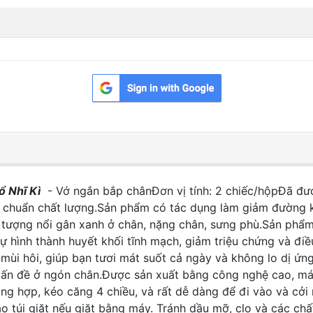
 Nhĩ Kì
- Vớ ngắn bắp chânĐơn vị tính: 2 chiếc/hộpĐã đư
 chuẩn chất lượng.Sản phẩm có tác dụng làm giảm đường k
tượng nổi gân xanh ở chân, nặng chân, sưng phù.Sản phẩm 
 hình thành huyết khối tĩnh mạch, giảm triệu chứng và đi
mùi hôi, giúp bạn tươi mát suốt cả ngày và không lo dị ứ
vấn đề ở ngón chân.Được sản xuất bằng công nghệ cao, máy 
ng hợp, kéo căng 4 chiều, và rất dễ dàng để đi vào và cởi
 túi giặt nếu giăt bằng máy. Tránh dầu mỡ, clo và các chất 