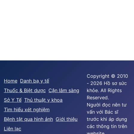
Copyright © 2010
Home
Danh bạ y tế
- 2026 Hồ sơ sức
Thuốc & Biệt dược
Cận lâm sàng
khỏe. All Rights
Reserved.
Sở Y Tế
Thủ thuật y khoa
Người đọc nên tư
Tìm hiểu xét nghiệm
vấn với Bác sĩ
Bệnh tật qua hình ảnh
Giới thiệu
trước khi áp dụng
các thông tin trên
Liên lạc
website.