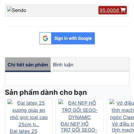
95.000đ
Chi tiết sản phẩm
Bình luận
Sản phẩm dành cho bạn
ĐAI NẸP HỖ
Vớ điều tr
TRỢ GỐI SEGO-
tĩnh mạch
Đai latex 25