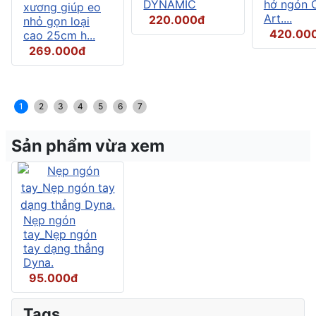
DYNAMIC
hở ngón C
xương giúp eo
Art....
220.000đ
nhỏ gọn loại
420.00
cao 25cm h...
269.000đ
1
2
3
4
5
6
7
Sản phẩm vừa xem
Nẹp ngón
tay_Nẹp ngón
tay dạng thẳng
Dyna.
95.000đ
Tags