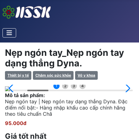
Nẹp ngón tay_Nẹp ngón tay
dạng thẳng Dyna.
Thiết bị y tế
Chăm sóc sức khỏe
Vớ y khoa
1
2
3
4
Mô tả sản phẩm:
Nẹp ngón tay | Nẹp ngón tay dạng thẳng Dyna. Đặc
điểm nổi bật:- Hàng nhập khẩu cao cấp chính hãng
theo tiêu chuẩn Châ
95.000đ
Giá tốt nhất