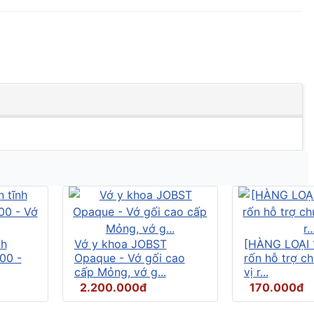
nh
Vớ y khoa JOBST
[HÀNG LOẠI 
00 -
Opaque - Vớ gối cao
rốn hỗ trợ c
cấp Mỏng, vớ g...
vị r...
2.200.000đ
170.000đ