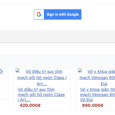
Vớ điều trị suy tĩnh
Vớ y khoa giãn tĩ
mạch gối hở ngón Class
mạch Venosan 60
I Art....
Vớ Đùi
420.000đ
890.000đ