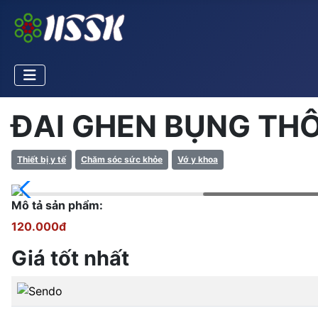
ĐAI GHEN BỤNG TH
Thiết bị y tế
Chăm sóc sức khỏe
Vớ y khoa
Mô tả sản phẩm:
120.000đ
Giá tốt nhất