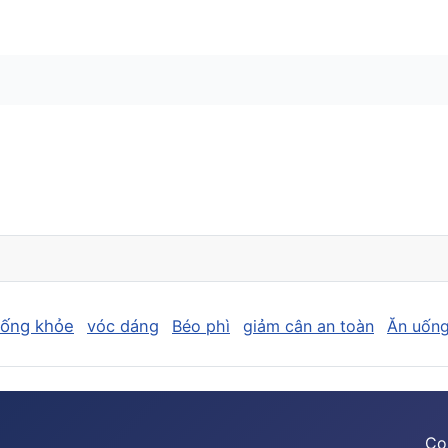
sống khỏe
vóc dáng
Béo phì
giảm cân an toàn
Ăn uống
Co