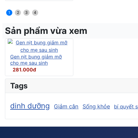
1
2
3
4
Sản phẩm vừa xem
Gen nịt bụng giảm mỡ
cho mẹ sau sinh
281.000đ
Tags
dinh dưỡng
Giảm cân
Sống khỏe
bí quyết 