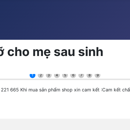
ỡ cho mẹ sau sinh
1
2
3
4
5
6
7
8
9
8 221 665 Khi mua sản phẩm shop xin cam kết :Cam kết chất