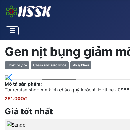
Gen nịt bụng giảm m
Thiết bị y tế
Chăm sóc sức khỏe
Vớ y khoa
Mô tả sản phẩm:
Tomcruise shop xin kính chào quý khách! Hotline : 098
281.000đ
Giá tốt nhất