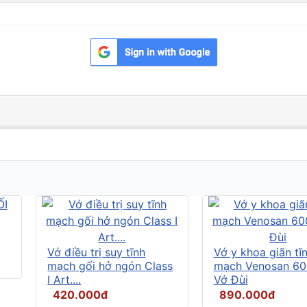
Vớ điều trị suy tĩnh
Vớ y khoa giãn tĩ
mạch gối hở ngón Class
mạch Venosan 60
I Art....
Vớ Đùi
420.000đ
890.000đ