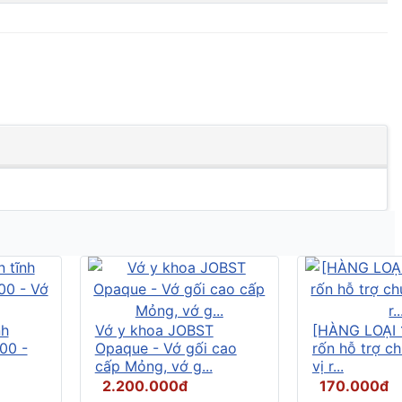
nh
Vớ y khoa JOBST
[HÀNG LOẠI 
00 -
Opaque - Vớ gối cao
rốn hỗ trợ c
cấp Mỏng, vớ g...
vị r...
2.200.000đ
170.000đ