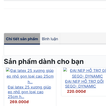
Chi tiết sản phẩm
Bình luận
Sản phẩm dành cho bạn
ĐAI NẸP HỖ TRỢ GỐI
SEGO- DYNAMIC
Đai latex 25 xương giúp
220.000đ
eo nhỏ gọn loại cao
25cm h...
269.000đ