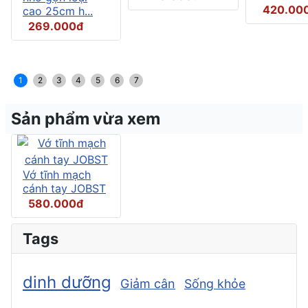
420.00
cao 25cm h...
269.000đ
1
2
3
4
5
6
7
Sản phẩm vừa xem
Vớ tĩnh mạch
cánh tay JOBST
580.000đ
Tags
dinh dưỡng
Giảm cân
Sống khỏe