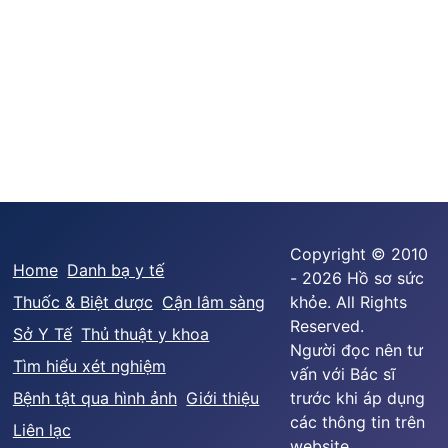
Copyright © 2010
Home
Danh bạ y tế
- 2026 Hồ sơ sức
Thuốc & Biệt dược
Cận lâm sàng
khỏe. All Rights
Reserved.
Sở Y Tế
Thủ thuật y khoa
Người đọc nên tư
Tìm hiểu xét nghiệm
vấn với Bác sĩ
Bệnh tật qua hình ảnh
Giới thiệu
trước khi áp dụng
các thông tin trên
Liên lạc
website.