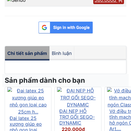
Chi tiết sản phẩm
Bình luận
Sản phẩm dành cho bạn
ĐAI NẸP HỖ
Vớ điều tr
TRỢ GỐI SEGO-
tĩnh mạch
Đai latex 25
DYNAMIC
hở ngón C
xương giúp eo
Art....
220.000đ
nhỏ gọn loại