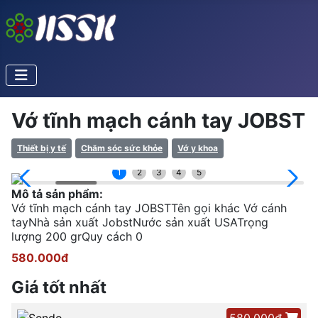
Vớ tĩnh mạch cánh tay JOBST
Thiết bị y tế
Chăm sóc sức khỏe
Vớ y khoa
1
2
3
4
5
Mô tả sản phẩm:
Vớ tĩnh mạch cánh tay JOBSTTên gọi khác Vớ cánh
tayNhà sản xuất JobstNước sản xuất USATrọng
lượng 200 grQuy cách 0
580.000đ
Giá tốt nhất
580.000đ