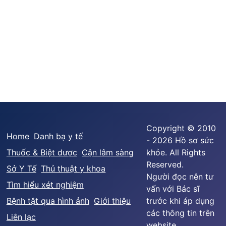
Copyright © 2010
Home
Danh bạ y tế
- 2026 Hồ sơ sức
Thuốc & Biệt dược
Cận lâm sàng
khỏe. All Rights
Reserved.
Sở Y Tế
Thủ thuật y khoa
Người đọc nên tư
Tìm hiểu xét nghiệm
vấn với Bác sĩ
Bệnh tật qua hình ảnh
Giới thiệu
trước khi áp dụng
các thông tin trên
Liên lạc
website.