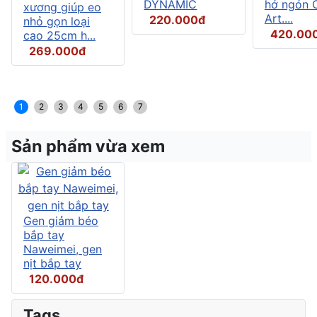
DYNAMIC
hở ngón C
xương giúp eo
Art....
220.000đ
nhỏ gọn loại
420.00
cao 25cm h...
269.000đ
1
2
3
4
5
6
7
Sản phẩm vừa xem
Gen giảm béo
bắp tay
Naweimei, gen
nịt bắp tay
120.000đ
Tags