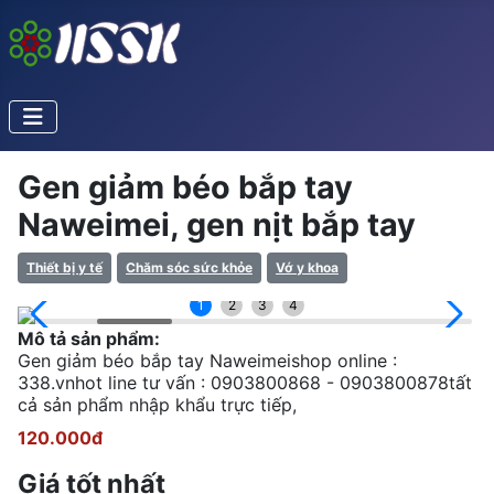
Gen giảm béo bắp tay
Naweimei, gen nịt bắp tay
Thiết bị y tế
Chăm sóc sức khỏe
Vớ y khoa
1
2
3
4
Mô tả sản phẩm:
Gen giảm béo bắp tay Naweimeishop online :
338.vnhot line tư vấn : 0903800868 - 0903800878tất
cả sản phẩm nhập khẩu trực tiếp,
120.000đ
Giá tốt nhất