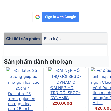
Chi tiết sản phẩm
Bình luận
Sản phẩm dành cho bạn
ĐAI NẸP HỖ
Vớ điều tr
TRỢ GỐI SEGO-
tĩnh mạch
Đai latex 25
DYNAMIC
hở ngón C
xương giúp eo
Art....
220.000đ
nhỏ gọn loại
420.00
cao 25cm h...