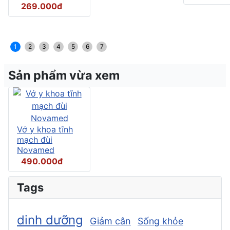
269.000đ
1
2
3
4
5
6
7
Sản phẩm vừa xem
Vớ y khoa tĩnh
mạch đùi
Novamed
490.000đ
Tags
dinh dưỡng
Giảm cân
Sống khỏe