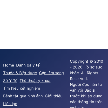
Copyright © 2010
Home
Danh bạ y tế
- 2026 Hồ sơ sức
Thuốc & Biệt dược
Cận lâm sàng
khỏe. All Rights
Reserved.
Sở Y Tế
Thủ thuật y khoa
Người đọc nên tư
Tìm hiểu xét nghiệm
vấn với Bác sĩ
Bệnh tật qua hình ảnh
Giới thiệu
trước khi áp dụng
các thông tin trên
Liên lạc
website.