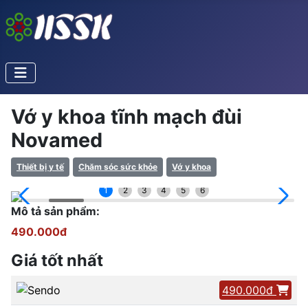
Vớ y khoa tĩnh mạch đùi
Novamed
Thiết bị y tế
Chăm sóc sức khỏe
Vớ y khoa
1
2
3
4
5
6
Mô tả sản phẩm:
490.000đ
Giá tốt nhất
490.000đ