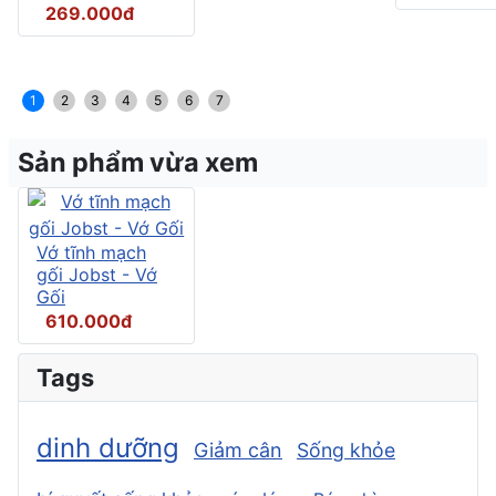
269.000đ
1
2
3
4
5
6
7
Sản phẩm vừa xem
Vớ tĩnh mạch
gối Jobst - Vớ
Gối
610.000đ
Tags
dinh dưỡng
Giảm cân
Sống khỏe