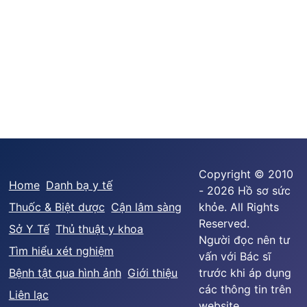
Copyright © 2010
Home
Danh bạ y tế
- 2026 Hồ sơ sức
Thuốc & Biệt dược
Cận lâm sàng
khỏe. All Rights
Reserved.
Sở Y Tế
Thủ thuật y khoa
Người đọc nên tư
Tìm hiểu xét nghiệm
vấn với Bác sĩ
Bệnh tật qua hình ảnh
Giới thiệu
trước khi áp dụng
các thông tin trên
Liên lạc
website.