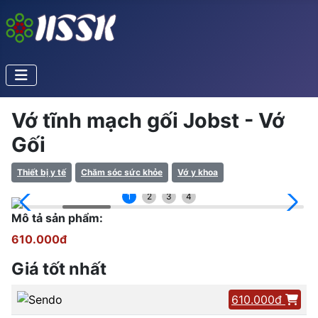
Vớ tĩnh mạch gối Jobst - Vớ
Gối
Thiết bị y tế
Chăm sóc sức khỏe
Vớ y khoa
1
2
3
4
Mô tả sản phẩm:
610.000đ
Giá tốt nhất
610.000đ