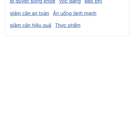
bí quyết sống khỏe
vóc dáng
Béo phì
giảm cân an toàn
Ăn uống lành mạnh
giảm cân hiệu quả
Thực phẩm