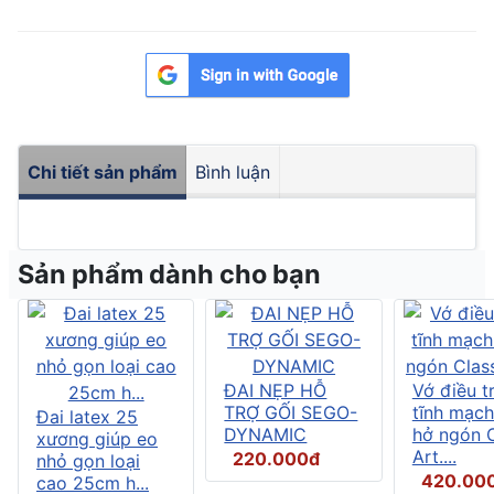
Chi tiết sản phẩm
Bình luận
Sản phẩm dành cho bạn
ĐAI NẸP HỖ
Vớ điều tr
TRỢ GỐI SEGO-
tĩnh mạch
Đai latex 25
DYNAMIC
hở ngón C
xương giúp eo
Art....
220.000đ
nhỏ gọn loại
420.00
cao 25cm h...