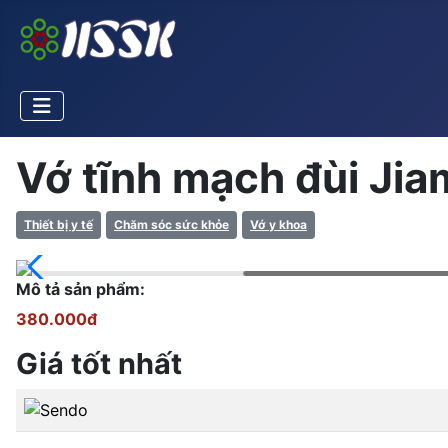
Vớ tĩnh mạch đùi Jia
Thiết bị y tế
Chăm sóc sức khỏe
Vớ y khoa
Mô tả sản phẩm:
380.000đ
Giá tốt nhất