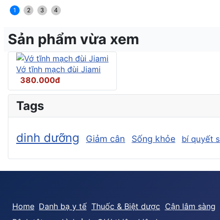
1
2
3
4
Sản phẩm vừa xem
Vớ tĩnh mạch đùi Jiami
380.000đ
Tags
dinh dưỡng
Giảm cân
Sống khỏe
bí quyết 
Home
Danh bạ y tế
Thuốc & Biệt dược
Cận lâm sàng