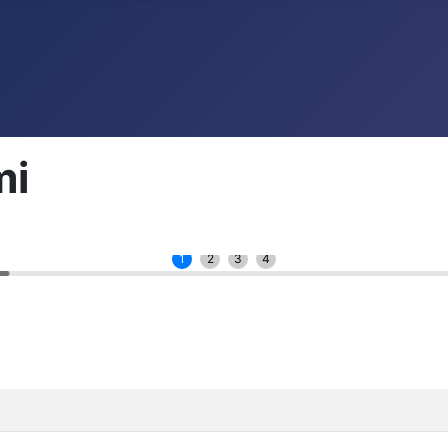
mi
1
2
3
4