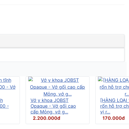
nh
Vớ y khoa JOBST
[HÀNG LOẠI 
00 -
Opaque - Vớ gối cao
rốn hỗ trợ c
cấp Mỏng, vớ g...
vị r...
2.200.000đ
170.000đ