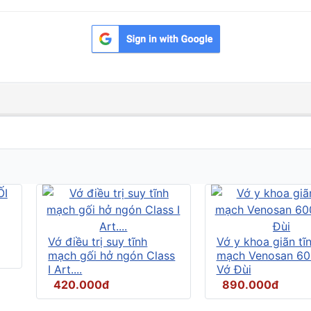
Vớ điều trị suy tĩnh
Vớ y khoa giãn tĩ
mạch gối hở ngón Class
mạch Venosan 60
I Art....
Vớ Đùi
420.000đ
890.000đ