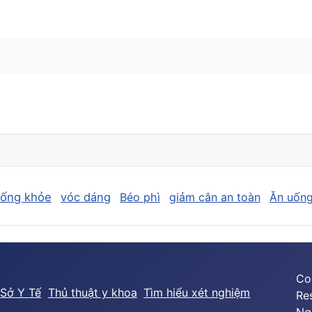
sống khỏe
vóc dáng
Béo phì
giảm cân an toàn
Ăn uống
Co
Sở Y Tế
Thủ thuật y khoa
Tìm hiểu xét nghiệm
Re