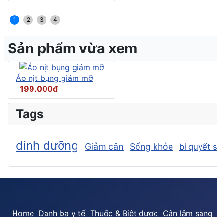
1
2
3
4
Sản phẩm vừa xem
Áo nịt bụng giảm mỡ
199.000đ
Tags
dinh dưỡng
Giảm cân
Sống khỏe
bí quyết 
Home
Danh bạ y tế
Thuốc & Biệt dược
Cận lâm sàng