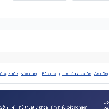
sống khỏe
vóc dáng
Béo phì
giảm cân an toàn
Ăn uống
Co
Sở Y Tế
Thủ thuật y khoa
Tìm hiểu xét nghiệm
Re