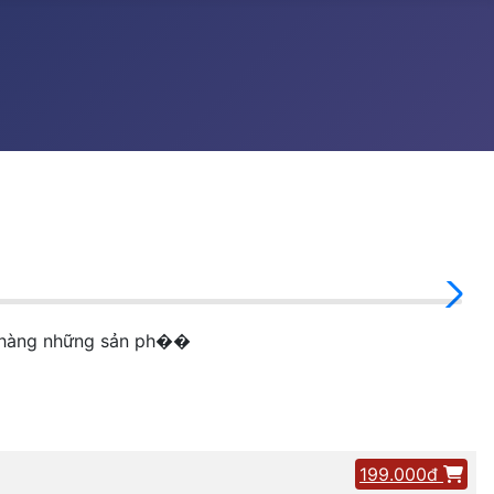
h hàng những sản ph��
199.000đ