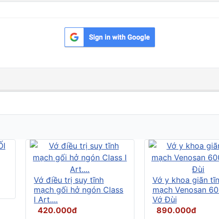
Vớ điều trị suy tĩnh
Vớ y khoa giãn tĩ
mạch gối hở ngón Class
mạch Venosan 60
I Art....
Vớ Đùi
420.000đ
890.000đ