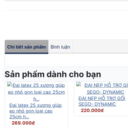
Chi tiết sản phẩm
Bình luận
Sản phẩm dành cho bạn
ĐAI NẸP HỖ TRỢ GỐI
SEGO- DYNAMIC
Đai latex 25 xương giúp
220.000đ
eo nhỏ gọn loại cao
25cm h...
269.000đ