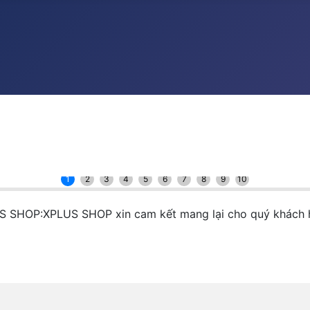
1
2
3
4
5
6
7
8
9
10
S SHOP:XPLUS SHOP xin cam kết mang lại cho quý khác