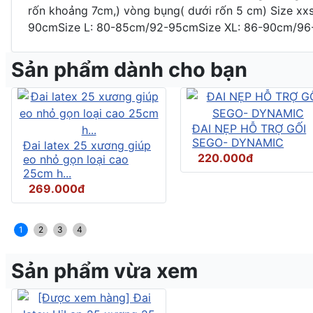
rốn khoảng 7cm,) vòng bụng( dưới rốn 5 cm) Size x
90cmSize L: 80-85cm/92-95cmSize XL: 86-90cm/96-10
Sản phẩm dành cho bạn
ĐAI NẸP HỖ TRỢ GỐI
SEGO- DYNAMIC
Đai latex 25 xương giúp
220.000đ
eo nhỏ gọn loại cao
25cm h...
269.000đ
1
2
3
4
Sản phẩm vừa xem