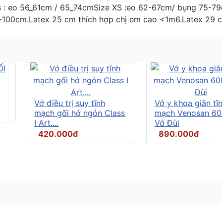
xs : eo 56_61cm / 65_74cmSize XS :eo 62-67cm/ bụng 75
0cm.Latex 25 cm thích hợp chị em cao <1m6.Latex 29 cm t
Vớ điều trị suy tĩnh
Vớ y khoa giãn tĩ
mạch gối hở ngón Class
mạch Venosan 60
I Art....
Vớ Đùi
420.000đ
890.000đ