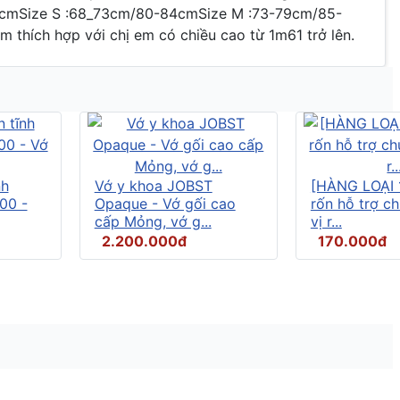
-79cmSize S :68_73cm/80-84cmSize M :73-79cm/85-
hích hợp với chị em có chiều cao từ 1m61 trở lên.
nh
Vớ y khoa JOBST
[HÀNG LOẠI 
00 -
Opaque - Vớ gối cao
rốn hỗ trợ c
cấp Mỏng, vớ g...
vị r...
2.200.000đ
170.000đ