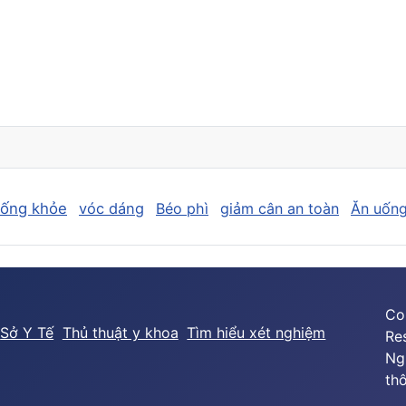
sống khỏe
vóc dáng
Béo phì
giảm cân an toàn
Ăn uống
Co
Sở Y Tế
Thủ thuật y khoa
Tìm hiểu xét nghiệm
Re
Ng
thô