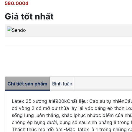
580.000đ
Giá tốt nhất
Chi tiết sản phẩm
Bình luận
Latex 25 xương #lẻ900kChất liệu: Cao su tự nhiênCấu
có vòng 2 có mỡ dư thừa lấy lại vóc dáng eo thon.L
sống lưng luôn thẳng, khắc lphục nhược điểm của nhữ
chóng ép bụng dưới, bụng sổ sau sinh phẳng lì trong
Thách thức mọi đồ ôm.-Mặc latex là 1 trong những cá