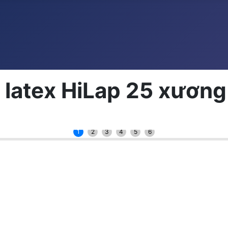
 latex HiLap 25 xươn
1
2
3
4
5
6