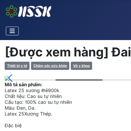
[Được xem hàng] Đai
Thiết bị y tế
Chăm sóc sức khỏe
Vớ y khoa
Mô tả sản phẩm:
Latex 25 xương #lẻ900k
Chất liệu: Cao su tự nhiên
Cấu tạo: 100% cao su tự nhiên
Màu: Đen, Da.
Latex 25Xương Thép.
Đặc biệ