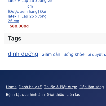
[Được xem hàng] Đai
latex HiLap 25 xương
25 cm
580.000đ
Tags
dinh dưỡng
Giảm cân
Sống khỏe
bí quyết 
Home
Danh bạ y tế
Thuốc & Biệt dược
Cận lâm sàng
Bệnh tật qua hình ảnh
Giới thiệu
Liên lạc