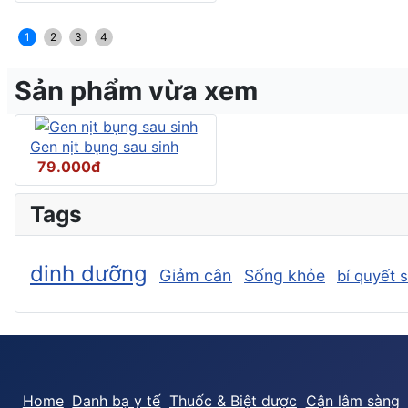
1
2
3
4
Sản phẩm vừa xem
Gen nịt bụng sau sinh
79.000đ
Tags
dinh dưỡng
Giảm cân
Sống khỏe
bí quyết 
Home
Danh bạ y tế
Thuốc & Biệt dược
Cận lâm sàng