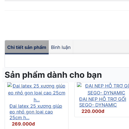
Chi tiết sản phẩm
Bình luận
Sản phẩm dành cho bạn
ĐAI NẸP HỖ TRỢ GỐI
SEGO- DYNAMIC
Đai latex 25 xương giúp
220.000đ
eo nhỏ gọn loại cao
25cm h...
269.000đ