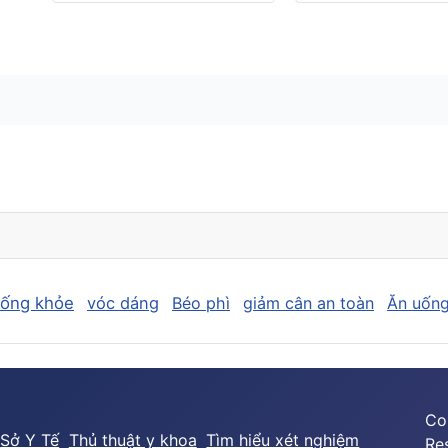
sống khỏe
vóc dáng
Béo phì
giảm cân an toàn
Ăn uống
Co
Sở Y Tế
Thủ thuật y khoa
Tìm hiểu xét nghiệm
Re