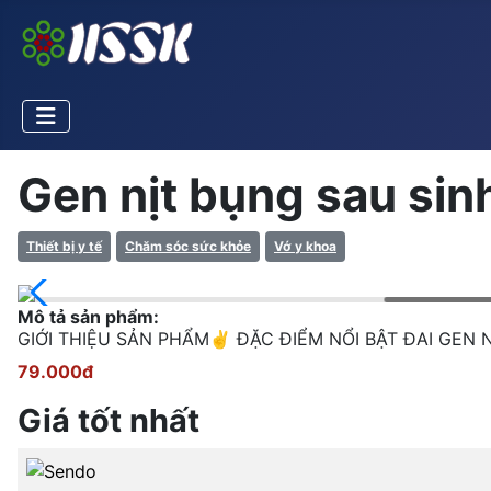
Gen nịt bụng sau sin
Thiết bị y tế
Chăm sóc sức khỏe
Vớ y khoa
Mô tả sản phẩm:
GIỚI THIỆU SẢN PHẨM✌️ ĐẶC ĐIỂM NỔI BẬT ĐAI GEN 
79.000đ
Giá tốt nhất