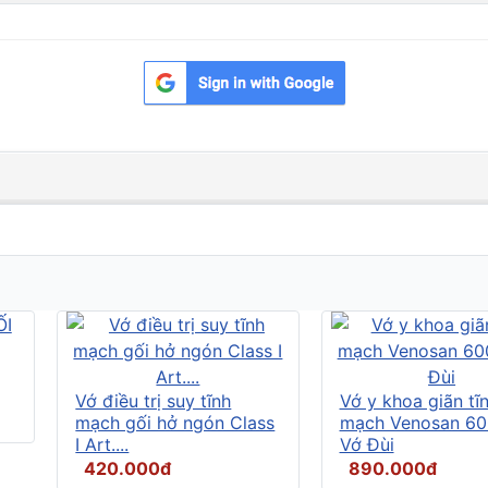
Vớ điều trị suy tĩnh
Vớ y khoa giãn tĩ
mạch gối hở ngón Class
mạch Venosan 60
I Art....
Vớ Đùi
420.000đ
890.000đ