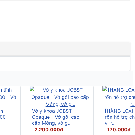
nh
Vớ y khoa JOBST
[HÀNG LOẠI 
00 -
Opaque - Vớ gối cao
rốn hỗ trợ c
cấp Mỏng, vớ g...
vị r...
2.200.000đ
170.000đ