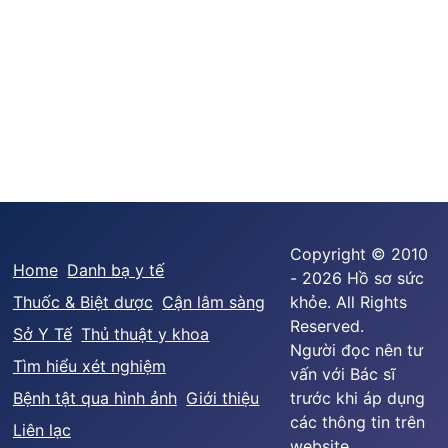
Copyright © 2010
Home
Danh bạ y tế
- 2026 Hồ sơ sức
Thuốc & Biệt dược
Cận lâm sàng
khỏe. All Rights
Reserved.
Sở Y Tế
Thủ thuật y khoa
Người đọc nên tư
Tìm hiểu xét nghiệm
vấn với Bác sĩ
Bệnh tật qua hình ảnh
Giới thiệu
trước khi áp dụng
các thông tin trên
Liên lạc
website.