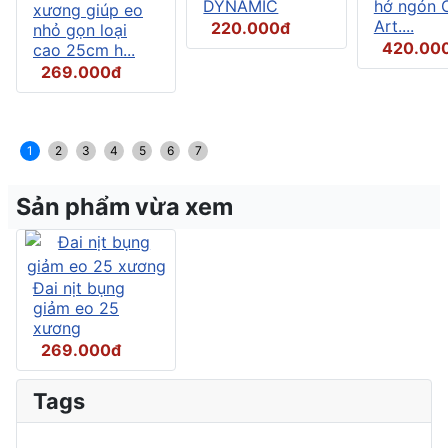
DYNAMIC
hở ngón C
xương giúp eo
Art....
220.000đ
nhỏ gọn loại
420.00
cao 25cm h...
269.000đ
1
2
3
4
5
6
7
Sản phẩm vừa xem
Đai nịt bụng
giảm eo 25
xương
269.000đ
Tags