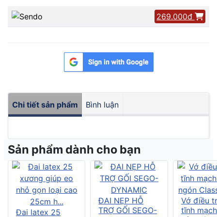
269.000đ
Chi tiết sản phẩm
Bình luận
Sản phẩm dành cho bạn
ĐAI NẸP HỖ
Vớ điều tr
TRỢ GỐI SEGO-
tĩnh mạch
Đai latex 25