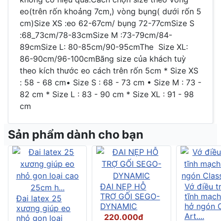
eo(trên rốn khoảng 7cm,) vòng bụng( dưới rốn 5
cm)Size XS :eo 62-67cm/ bụng 72-77cmSize S
:68_73cm/78-83cmSize M :73-79cm/84-
89cmSize L: 80-85cm/90-95cmThe Size XL:
86-90cm/96-100cmBãng size của khách tuỳ
theo kích thước eo cách trên rốn 5cm * Size XS
: 58 - 68 cm• Size S : 68 - 73 cm • Size M : 73 -
82 cm * Size L : 83 - 90 cm * Size XL : 91 - 98
cm
Sản phẩm dành cho bạn
ĐAI NẸP HỖ
Vớ điều tr
TRỢ GỐI SEGO-
tĩnh mạch
Đai latex 25
DYNAMIC
hở ngón C
xương giúp eo
Art....
220.000đ
nhỏ gọn loại