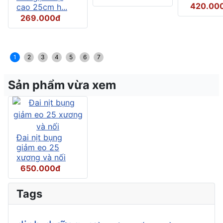
420.00
cao 25cm h...
269.000đ
1
2
3
4
5
6
7
Sản phẩm vừa xem
Đai nịt bụng
giảm eo 25
xương và nối
650.000đ
Tags