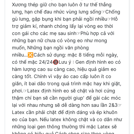
Xương thép giữ cho bạn luôn ở tư thế thẳng
lưng, hạn chế đau nhức vùng lưng sống☞Chống
gù lưng, gập bụng khi bạn phải ngồi nhiều☞Hỗ
trợ giảm kí, nhanh chóng lấy lại vòng eo thời
con gái cho các mẹ sau sinh☞Phù hợp cả với
những bạn nữ chưa có vòng eo như mong
muốn, Những bạn ngồi văn phòng
nhiều...🔀Cách sử dụng: mặc 8 tiếng mỗi ngày,
có thể mặc 24/24🔞Lưu ý : Gen định hình eo có
hàm lượng cao su càng cao, hiệu quả giảm eo
càng tốt. Chính vì vậy áo cao cấp luôn ít co
giãn, ít bai dão trong quá trình mặc hay khi giặt,
phơi.☞Latex định hình eo sẽ chật và hơi cứng
thậm chí bạn sẽ cần người giup' để gài các móc
lại với nhau nhưng sẽ dễ dàng hơn sau lần 2&3☞
Latex cần phải chặt để định dáng và ép khuôn
eo của bạn. Nếu latex không chặt và co dãn như
những loại gen thông thường thì mặc Latex sẽ
không có hiệu quả.Cách chọn size theo vòng