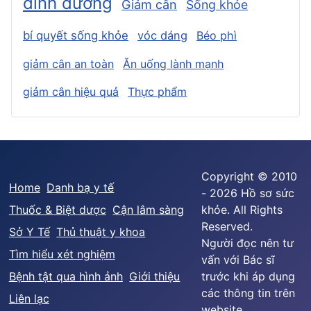
dinh dưỡng
Giảm cân
Sống khỏe
bí quyết sống khỏe
vóc dáng
Béo phì
giảm cân an toàn
Ăn uống lành mạnh
giảm cân hiệu quả
Thực phẩm
Copyright © 2010
Home
Danh bạ y tế
- 2026 Hồ sơ sức
Thuốc & Biệt dược
Cận lâm sàng
khỏe. All Rights
Reserved.
Sở Y Tế
Thủ thuật y khoa
Người đọc nên tư
Tìm hiểu xét nghiệm
vấn với Bác sĩ
Bệnh tật qua hình ảnh
Giới thiệu
trước khi áp dụng
các thông tin trên
Liên lạc
website.