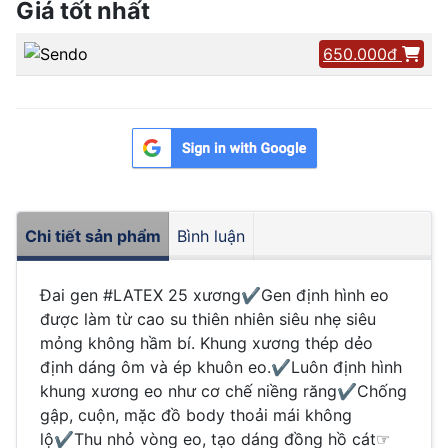
Giá tốt nhất
650.000đ
Chi tiết sản phẩm
Bình luận
Đai gen #LATEX 25 xương✔Gen định hình eo
được làm từ cao su thiên nhiên siêu nhẹ siêu
mỏng không hầm bí. Khung xương thép dẻo
định dáng ôm và ép khuôn eo.✔Luôn định hình
khung xương eo như cơ chế niềng răng✔Chống
gập, cuộn, mặc đồ body thoải mái không
lộ✔Thu nhỏ vòng eo, tạo dáng đồng hồ cát☞