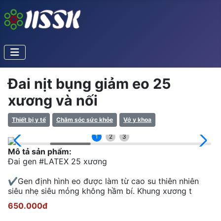
Đai nịt bụng giảm eo 25
xương và nối
Thiết bị y tế
Chăm sóc sức khỏe
Vớ y khoa
1
2
3
Mô tả sản phẩm:
Đai gen #LATEX 25 xương
✔Gen định hình eo được làm từ cao su thiên nhiên
siêu nhẹ siêu mỏng không hầm bí. Khung xương t
650.000đ