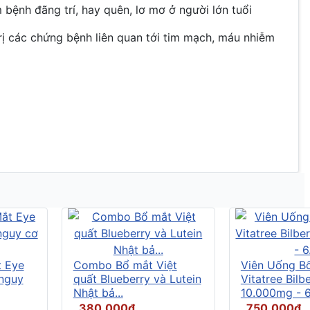
 bệnh đãng trí, hay quên, lơ mơ ở người lớn tuổi
rị các chứng bệnh liên quan tới tim mạch, máu nhiễm
t Eye
Combo Bổ mắt Việt
Viên Uống B
 nguy
quất Blueberry và Lutein
Vitatree Bilb
Nhật bả...
10.000mg - 6.
380.000đ
750.000đ