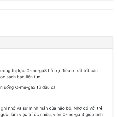
g thị lực. O-me-ga3 hỗ trợ điều trị rất tốt các
ọc sách báo liên tục
iên uống O-me-ga3 từ dầu cá
 ghi nhớ và sự minh mẫn của não bộ. Nhờ đó với trẻ
gười làm việc trí óc nhiều, viên O-me-ga 3 giúp tinh