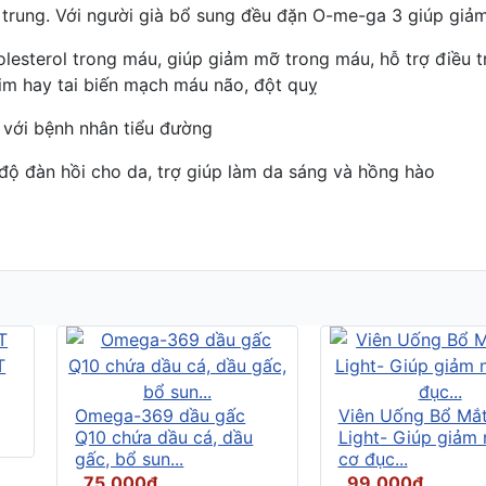
p trung. Với người già bổ sung đều đặn O-me-ga 3 giúp giảm
esterol trong máu, giúp giảm mỡ trong máu, hỗ trợ điều t
im hay tai biến mạch máu não, đột quỵ
 với bệnh nhân tiểu đường
độ đàn hồi cho da, trợ giúp làm da sáng và hồng hào
Omega-369 dầu gấc
Viên Uống Bổ Mắ
Q10 chứa dầu cá, dầu
Light- Giúp giảm
gấc, bổ sun...
cơ đục...
75.000đ
99.000đ