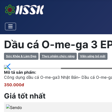
Dầu cá O-me-ga 3 E
Sức Khỏe & Làm Đẹp
Thực phẩm chức năng
Viên uống bổ mắt
Mô tả sản phẩm:
Công dụng dầu cá O-me-ga3 Nhật Bản– Dầu cá O-me-ga3
350.000đ
Giá tốt nhất