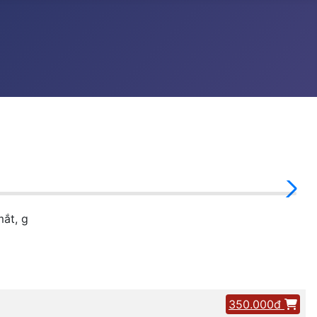
ắt, g
350.000đ