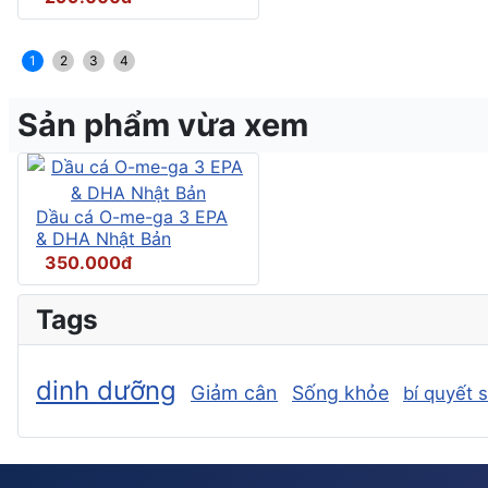
1
2
3
4
Sản phẩm vừa xem
Dầu cá O-me-ga 3 EPA
& DHA Nhật Bản
350.000đ
Tags
dinh dưỡng
Giảm cân
Sống khỏe
bí quyết 