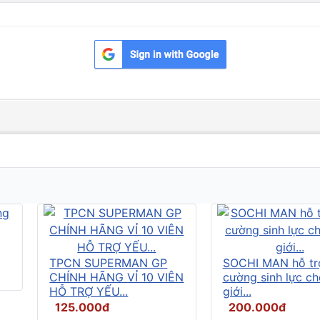
TPCN SUPERMAN GP
SOCHI MAN hỗ tr
CHÍNH HÃNG VỈ 10 VIÊN
cường sinh lực c
HỖ TRỢ YẾU...
giới...
125.000đ
200.000đ