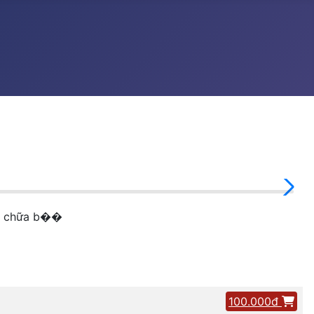
ốc chữa b��
100.000đ