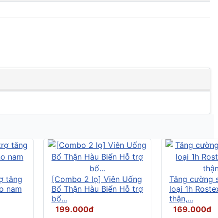
ợ tăng
[Combo 2 lọ] Viên Uống
Tăng cường s
ho nam
Bổ Thận Hàu Biển Hỗ trợ
loại 1h Rost
bổ...
thận,...
199.000đ
169.000đ