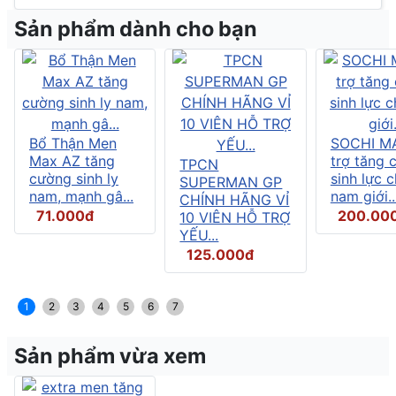
Sản phẩm dành cho bạn
Bổ Thận Men
SOCHI M
Max AZ tăng
trợ tăng 
TPCN
cường sinh ly
sinh lực 
SUPERMAN GP
nam, mạnh gâ...
nam giới..
CHÍNH HÃNG VỈ
71.000đ
200.00
10 VIÊN HỖ TRỢ
YẾU...
125.000đ
1
2
3
4
5
6
7
Sản phẩm vừa xem