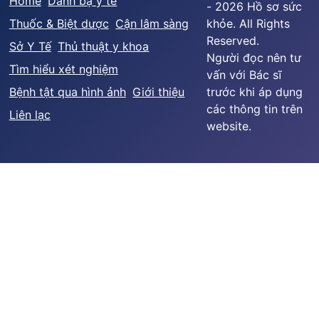
Home
Danh bạ y tế
- 2026 Hồ sơ sức
Thuốc & Biệt dược
Cận lâm sàng
khỏe. All Rights
Reserved.
Sở Y Tế
Thủ thuật y khoa
Người đọc nên tư
Tìm hiểu xét nghiệm
vấn với Bác sĩ
Bệnh tật qua hình ảnh
Giới thiệu
trước khi áp dụng
các thông tin trên
Liên lạc
website.