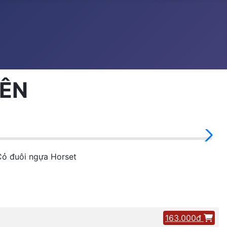
IÊN
Cỏ đuôi ngựa Horset
163.000đ