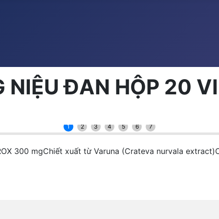
 NIỆU ĐAN HỘP 20 V
1
2
3
4
5
6
7
OX 300 mgChiết xuất từ Varuna (Crateva nurvala extract)