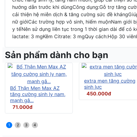
hướng dẫn trước khi dùngCông dụng:Gỗ trợ tăng cường
cải thiện hệ miễn dịch & tăng cường sức đề khángG
nữ giớiCác trường hợp vô sinh, hiếm muộnNam giới b
y tếNên sử dụng liên tục trong 1 thời gian dài để c
lactate: 3 mgKẽm Citrate: 3 mgQuy cách:Hộp 30 viênH
Sản phẩm dành cho bạn
extra men tăng cường
sinh lực
Bổ Thận Men Max AZ
450.000đ
tăng cường sinh ly nam,
mạnh gâ...
71.000đ
1
2
3
4