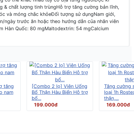
 & chất lượng tinh trùngHỗ trợ tăng cường bản lĩnh,
 tóc và móng chắc khỏeĐối tượng sử dụngNam giới,
ên/ngày trước ăn hoặc theo hướng dẫn của nhân viên
 sâm Hàn Quốc: 80 mgMaltodextrin: 54 mgCalcium
ợ tăng
[Combo 2 lọ] Viên Uống
Tăng cường s
ho nam
Bổ Thận Hàu Biển Hỗ trợ
loại 1h Rost
bổ...
thận,...
199.000đ
169.000đ