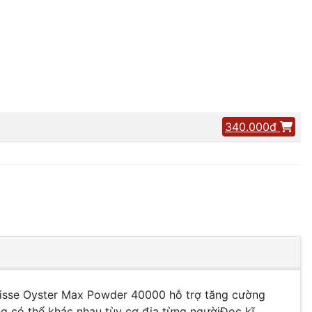
340.000đ
isse Oyster Max Powder 40000 hỗ trợ tăng cường
ng có thể khác nhau tùy cơ địa từng ngườiĐọc kĩ