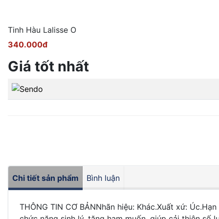
Tinh Hàu Lalisse O
340.000đ
Giá tốt nhất
Chi tiết sản phẩm
Bình luận
THÔNG TIN CƠ BẢNNhãn hiệu: Khác.Xuất xứ: Úc.Hạn s
chức năng sinh lý, tăng ham muốn, giúp cải thiện số 