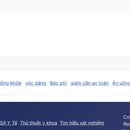
sống khỏe
vóc dáng
Béo phì
giảm cân an toàn
Ăn uống
Co
Sở Y Tế
Thủ thuật y khoa
Tìm hiểu xét nghiệm
Re