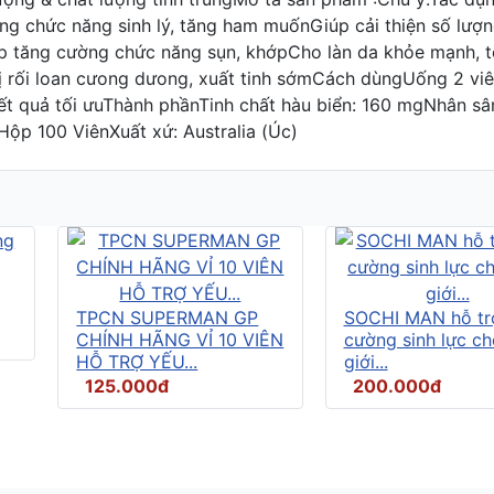
 chức năng sinh lý, tăng ham muốnGiúp cải thiện số lượng
iúp tăng cường chức năng sụn, khớpCho làn da khỏe mạnh,
ị rối loan cưong dưong, xuất tinh sớmCách dùngUống 2 vi
ó kết quả tối ưuThành phầnTinh chất hàu biển: 160 mgNhân
ộp 100 ViênXuất xứ: Australia (Úc)
TPCN SUPERMAN GP
SOCHI MAN hỗ tr
CHÍNH HÃNG VỈ 10 VIÊN
cường sinh lực c
HỖ TRỢ YẾU...
giới...
125.000đ
200.000đ