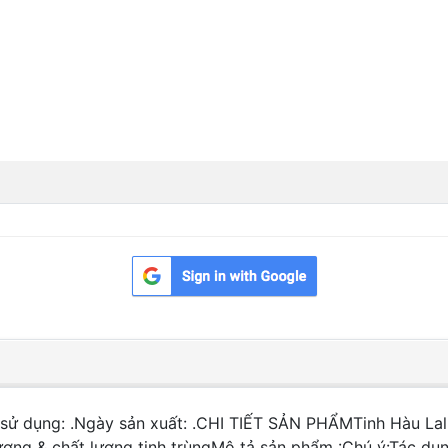
ử dụng: .Ngày sản xuất: .CHI TIẾT SẢN PHẨMTinh Hàu Lal
lượng & chất lượng tinh trùngMô tả sản phẩm :Chú ý:Tác dụ