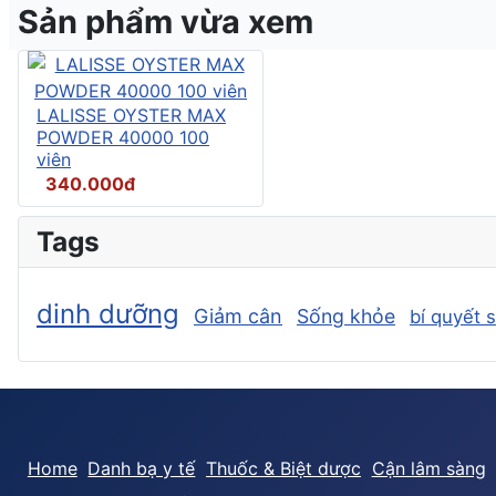
Sản phẩm vừa xem
LALISSE OYSTER MAX
POWDER 40000 100
viên
340.000đ
Tags
dinh dưỡng
Giảm cân
Sống khỏe
bí quyết 
Home
Danh bạ y tế
Thuốc & Biệt dược
Cận lâm sàng