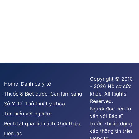
Copyright © 2010
Home
Danh bạ y tế
- 2026 Hồ sơ sức
Thuốc & Biệt dược
Cận lâm sàng
khỏe. All Rights
Reserved.
Sở Y Tế
Thủ thuật y khoa
Người đọc nên tư
Tìm hiểu xét nghiệm
vấn với Bác sĩ
Bệnh tật qua hình ảnh
Giới thiệu
trước khi áp dụng
các thông tin trên
Liên lạc
website.