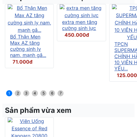
extra men tăng
cường sinh lực
450.000đ
Bổ Thận Men
Max AZ tăng
TPCN
cường sinh ly
SUPERMA
nam, mạnh gâ...
CHÍNH H
71.000đ
10 VIÊN 
YẾU...
125.00
1
2
3
4
5
6
7
Sản phẩm vừa xem