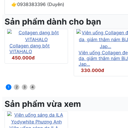
👉0938383396 (Duyên)
Sản phẩm dành cho bạn
Collagen dạng bột
VITAHALO
Viên uống Collagen đ
450.000đ
da, giảm thâm nám BiJ
Jap...
330.000đ
1
2
3
4
Sản phẩm vừa xem
Viên uống sáng da ILA