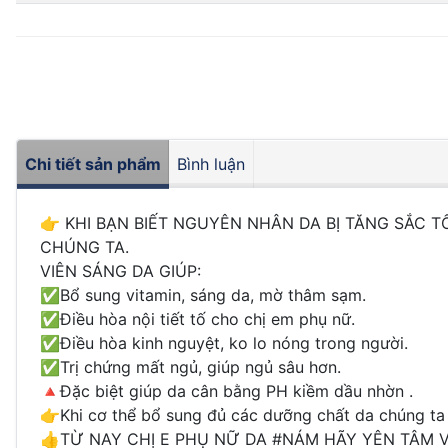
Chi tiết sản phẩm
Bình luận
👉 KHI BẠN BIẾT NGUYÊN NHÂN DA BỊ TĂNG SẮC T
CHÚNG TA.
VIÊN SÁNG DA GIÚP:
✅Bổ sung vitamin, sáng da, mờ thâm sạm.
✅Điều hòa nội tiết tố cho chị em phụ nữ.
✅Điều hòa kinh nguyệt, ko lo nóng trong người.
✅Trị chứng mất ngủ, giúp ngủ sâu hơn.
🔺️Đặc biệt giúp da cân bằng PH kiềm dầu nhờn .
👉Khi cơ thể bổ sung đủ các dưỡng chất da chúng ta 
👍TỪ NAY CHỊ E PHỤ NỮ DA #NÁM HÃY YÊN TÂM VÌ