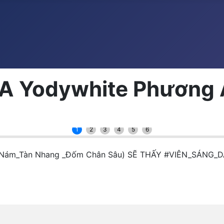
ILA Yodywhite Phương
1
2
3
4
5
6
( Nám_Tàn Nhang _Đốm Chân Sâu) SẼ THẤY #VIÊN_SÁNG