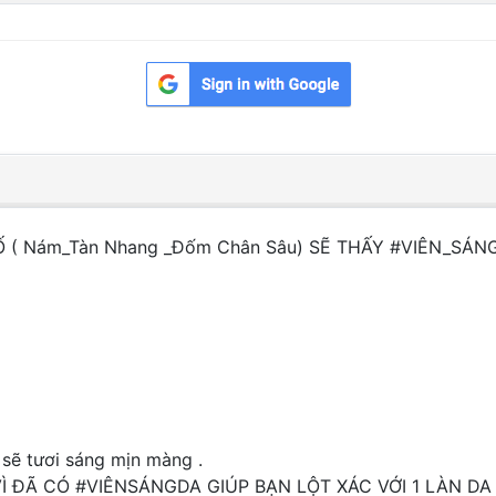
Ố ( Nám_Tàn Nhang _Đốm Chân Sâu) SẼ THẤY #VIÊN_SÁ
sẽ tươi sáng mịn màng .
 ĐÃ CÓ #VIÊNSÁNGDA GIÚP BẠN LỘT XÁC VỚI 1 LÀN DA 