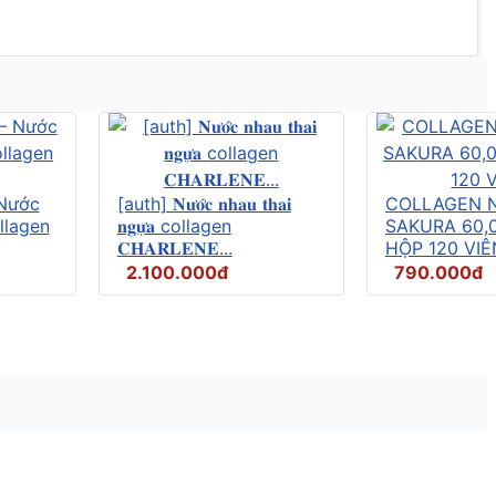
Nước
[auth] 𝐍𝐮̛𝐨̛́𝐜 𝐧𝐡𝐚𝐮 𝐭𝐡𝐚𝐢
COLLAGEN 
llagen
𝐧𝐠𝐮̛̣𝐚 collagen
SAKURA 60,
𝐂𝐇𝐀𝐑𝐋𝐄𝐍𝐄...
HỘP 120 VIÊ
2.100.000đ
790.000đ